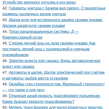
Устройство реечного потолка и его виды
42.
Габариты унитаза с бачком вид сверху. Стандартные
размеры различных видов унитаза
43.
Двери купе для встроенного шкафа своими руками.
Делаем шкаф-купе своими руками
44.
Топаз канализационные системы. Д —
Компрессорный отсек
45.
Строим летний душ на даче своими руками. Как
построить летний душ с раздевалкой и уличным
рукомойником
46.
Электро ворота для гаража. Виды автоматических
ворот для гаража
47.
Автоматы в щитке. Щиток электрический под счетчик
и автоматы: выбор места установки
48.
Оклейка стен стеклохолстом. Малярный стеклохолст
—, что такое и для чего
49.
Откидная шкаф кровать трансформер подъемная.
Какие бывают кровати-трансформеры?
50.
Мебель трансформер для малогабаритных квартир.