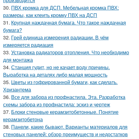
производится
30.
ПВХ кромка для ДСП. Мебельная кромка ПВХ:
размеры, как клеить кромку ПВХ на ДСП
31.
Крупная наждачная бумага. Что такое наждачная
бумага?
32.
Грей единица измерения радиации. В чём
измеряется радиация
33.
Установка радиаторов отопления. Что необходимо
для монтажа
34.
Станция гудит, но не качает воду причины.
Выработка на деталях либо малая мощность
35.
Цветы из гофрированной бумаги, как сделать.
Хризантема
36.
Все для забора из профнастила. Эта. Разработка
схемы забора из профнастила: эскиз и чертеж
37.
Блоки стеновые керамзитобетонные. Понятие
керамзитобетона
38.
Панели, какие бывают. Варианты материалов для
стеновых панелей: обзор преимуществ и недостатков