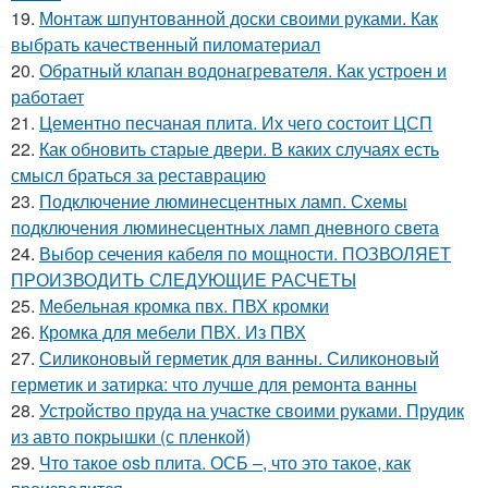
19.
Монтаж шпунтованной доски своими руками. Как
выбрать качественный пиломатериал
20.
Обратный клапан водонагревателя. Как устроен и
работает
21.
Цементно песчаная плита. Их чего состоит ЦСП
22.
Как обновить старые двери. В каких случаях есть
смысл браться за реставрацию
23.
Подключение люминесцентных ламп. Схемы
подключения люминесцентных ламп дневного света
24.
Выбор сечения кабеля по мощности. ПОЗВОЛЯЕТ
ПРОИЗВОДИТЬ СЛЕДУЮЩИЕ РАСЧЕТЫ
25.
Мебельная кромка пвх. ПВХ кромки
26.
Кромка для мебели ПВХ. Из ПВХ
27.
Силиконовый герметик для ванны. Силиконовый
герметик и затирка: что лучше для ремонта ванны
28.
Устройство пруда на участке своими руками. Прудик
из авто покрышки (с пленкой)
29.
Что такое osb плита. ОСБ –, что это такое, как