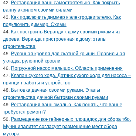
42.
Реставрация ванн самостоятельно. Как покрыть
ванну акрилом своими силами
43.
Как подключить диммер к электродвигателю. Как
подключить диммер. Схемы
44.
Как построить Веранду к дому своими руками из
дерева. Веранда пристроенная к дому: этапы
строительства
45.
Рулонная кровля для скатной крыши. Правильная
укладка рулонной кровли
46.
Погружной насос малышок. Область применения
47.
Клапан сухого хода. Датчик сухого хода для насоса –
принцип работы и устройство
48.
Бытовка дачная своими руками. Этапы
строительства дачной бытовки своими руками
49.
Реставрация ванн эмалью. Как понять, что ванне
требуется ремонт?
50.
Размещение контейнерных площадок для сбора тбо.
Муниципалитет согласует размещение мест сбора
мусора