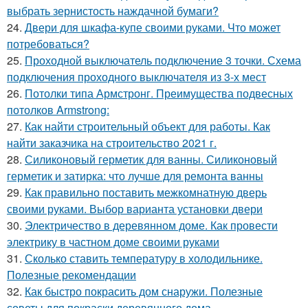
выбрать зернистость наждачной бумаги?
24.
Двери для шкафа-купе своими руками. Что может
потребоваться?
25.
Проходной выключатель подключение 3 точки. Схема
подключения проходного выключателя из 3-х мест
26.
Потолки типа Армстронг. Преимущества подвесных
потолков Armstrong:
27.
Как найти строительный объект для работы. Как
найти заказчика на строительство 2021 г.
28.
Силиконовый герметик для ванны. Силиконовый
герметик и затирка: что лучше для ремонта ванны
29.
Как правильно поставить межкомнатную дверь
своими руками. Выбор варианта установки двери
30.
Электричество в деревянном доме. Как провести
электрику в частном доме своими руками
31.
Сколько ставить температуру в холодильнике.
Полезные рекомендации
32.
Как быстро покрасить дом снаружи. Полезные
советы для покраски деревянного дома