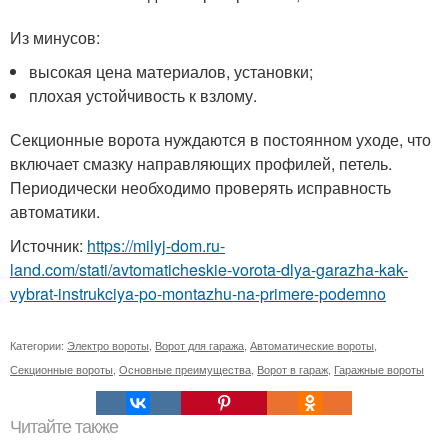
Из минусов:
высокая цена материалов, установки;
плохая устойчивость к взлому.
Секционные ворота нуждаются в постоянном уходе, что
включает смазку направляющих профилей, петель.
Периодически необходимо проверять исправность
автоматики.
Источник:
https://milyj-dom.ru-
land.com/stati/avtomaticheskie-vorota-dlya-garazha-kak-
vybrat-instrukciya-po-montazhu-na-primere-podemno
Категории:
Электро вороты
,
Ворот для гаража
,
Автоматические вороты
,
Секционные вороты
,
Основные преимущества
,
Ворот в гараж
,
Гаражные вороты
Читайте также