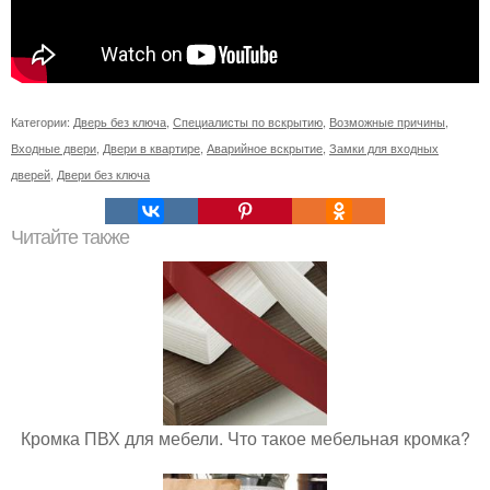
Категории:
Дверь без ключа
,
Специалисты по вскрытию
,
Возможные причины
,
Входные двери
,
Двери в квартире
,
Аварийное вскрытие
,
Замки для входных
дверей
,
Двери без ключа
Читайте также
Кромка ПВХ для мебели. Что такое мебельная кромка?