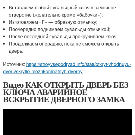
Вставляем любой сувальдный ключ в замочное
отверстие (желательно кроме «бабочки»);
Изготовляем «Г» — образную отмычку;
Поочередно поднимаем сувальды отмычкой;
После последней сувальды прокручиваем ключ;
Продолжаем операцию, пока не сможем открыть
дверь.
Источник:
https://stroyvsepodryad.info/stati/otkryt-vhodnuyu-
dver-vskrytie-mezhkomnatnyh-dverey
Видео КАК ОТКРЫТЬ ДВЕРЬ БЕЗ
КЛЮЧА АВАРИЙНОЕ
ВСКРЫТИЕ ДВЕРНОГО ЗАМКА