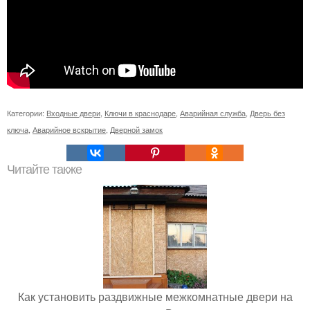
Категории:
Входные двери
,
Ключи в краснодаре
,
Аварийная служба
,
Дверь без
ключа
,
Аварийное вскрытие
,
Дверной замок
Читайте также
Как установить раздвижные межкомнатные двери на