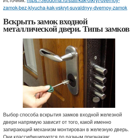
Источник:
https://360doma.ru/stati/kak-otkryt-dvernoy-
zamok-bez-klyucha-kak-vskryt-suvaldnyy-dvernoy-zamok
Вскрыть замок входной
металлической двери. Типы замков
Выбор способа вскрытия замков входной железной
двери напрямую зависит от того, какой именно
запирающий механизм монтирован в железную дверь.
Они классифицируются по разным признакам: