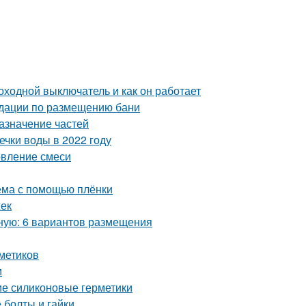
оходной выключатель и как он работает
ндации по размещению бани
азначение частей
чки воды в 2022 году
овление смеси
оёма с помощью плёнки
жек
бную: 6 вариантов размещения
метиков
м
ие силиконовые герметики
 болты и гайки