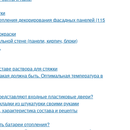
тки
крепления декорирования фасадных панелей (115
окраски
ьной стене (панели, кирпич, блоки)
.
ставе раствора для стяжки
какая должна быть. Оптимальная температура в
 представляют входные пластиковые двери?
кладки из штукатурки своими руками
 характеристика состава и рецепты
ить батареи отопления?