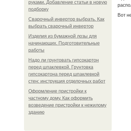
руками. Добавление статьи в новую
распо
подборку
Вот н
Сварочный инвертор выбрать. Как
выбрать сварочный инвертор
Изделия из бумажной лозы для
начинающих. Подготовительные
работы
Надо ли грунтовать гипсокартон
перед шпаклевкой. Грунтовка
гипсокартона перед шпаклевкой
стен: инструкция отделочных работ
Оформление пристройки к
частному дому. Как оформить
возведение пристройки к нежилому
зданию