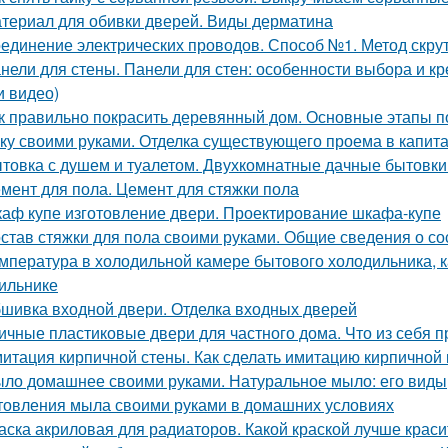
териал для обивки дверей. Виды дерматина
единение электрических проводов. Способ №1. Метод скру
нели для стены. Панели для стен: особенности выбора и 
и видео)
к правильно покрасить деревянный дом. Основные этапы п
ку своими руками. Отделка существующего проема в капитал
товка с душем и туалетом. Двухкомнатные дачные бытовки
мент для пола. Цемент для стяжки пола
аф купе изготовление двери. Проектирование шкафа-купе
став стяжки для пола своими руками. Общие сведения о со
мпература в холодильной камере бытового холодильника, 
ильнике
шивка входной двери. Отделка входных дверей
ичные пластиковые двери для частного дома. Что из себя
итация кирпичной стены. Как сделать имитацию кирпичной 
ло домашнее своими руками. Натуральное мыло: его виды,
товления мыла своими руками в домашних условиях
аска акриловая для радиаторов. Какой краской лучше крас