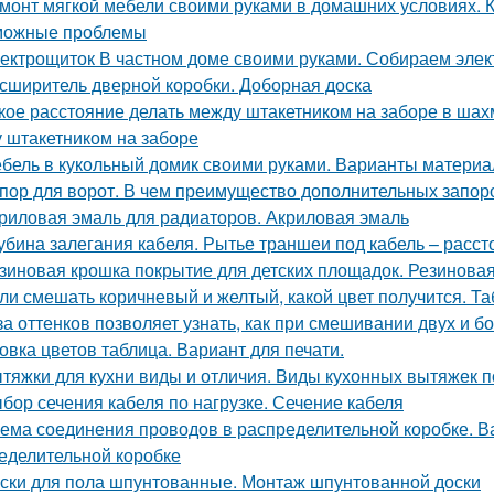
монт мягкой мебели своими руками в домашних условиях. 
можные проблемы
ектрощиток В частном доме своими руками. Собираем элект
сширитель дверной коробки. Доборная доска
кое расстояние делать между штакетником на заборе в ша
 штакетником на заборе
бель в кукольный домик своими руками. Варианты материа
пор для ворот. В чем преимущество дополнительных запор
риловая эмаль для радиаторов. Акриловая эмаль
убина залегания кабеля. Рытье траншеи под кабель – расс
зиновая крошка покрытие для детских площадок. Резинова
ли смешать коричневый и желтый, какой цвет получится. Та
за оттенков позволяет узнать, как при смешивании двух и б
овка цветов таблица. Вариант для печати.
тяжки для кухни виды и отличия. Виды кухонных вытяжек 
бор сечения кабеля по нагрузке. Сечение кабеля
ема соединения проводов в распределительной коробке. В
еделительной коробке
ски для пола шпунтованные. Монтаж шпунтованной доски