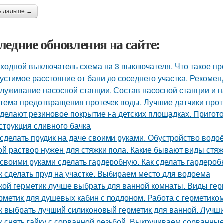
ь дальше →
ледние обновления на сайте:
ходной выключатель схема на 3 выключателя. Что такое пр
устимое расстояние от бани до соседнего участка. Рекоме
луживание насосной станции. Состав насосной станции и н
тема предотвращения протечек воды. Лучшие датчики проте
 делают резиновое покрытие на детских площадках. Пригот
струкция сливного бачка
 сделать прудик на даче своими руками. Обустройство вод
ой раствор нужен для стяжки пола. Какие бывают виды стя
 своими руками сделать гардеробную. Как сделать гардеро
к сделать пруд на участке. Выбираем место для водоема
кой герметик лучше выбрать для ванной комнаты. Виды гер
рметик для душевых кабин с поддоном. Работа с герметико
к выбрать лучший силиконовый герметик для ванной. Лучш
к снять гайку с сорванной резьбой. Выкручиваем сорванные