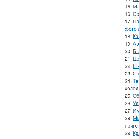
15.
Ма
16.
Со
17.
Па
фото 
18.
Ка
19.
Ар
20.
Бы
21.
Це
22.
Шк
23.
Со
24.
Те
холод
25.
Об
26.
Ул
27.
Им
28.
Мы
приго
29.
Кр