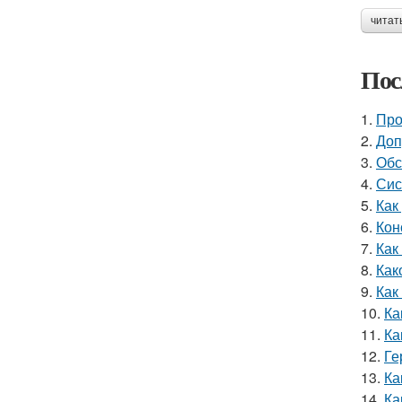
читат
Пос
1.
Про
2.
Доп
3.
Обс
4.
Сис
5.
Как
6.
Кон
7.
Как
8.
Как
9.
Как
10.
Ка
11.
Ка
12.
Ге
13.
Ка
14.
Ка