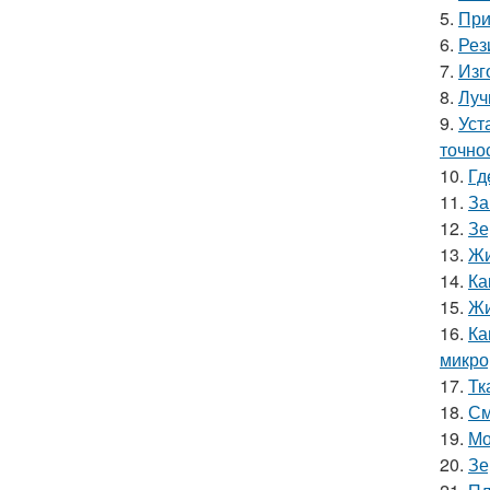
5.
При
6.
Рез
7.
Изг
8.
Луч
9.
Уст
точно
10.
Гд
11.
За
12.
Зе
13.
Жи
14.
Ка
15.
Жи
16.
Ка
микро
17.
Тк
18.
См
19.
Мо
20.
Зе