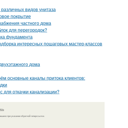
 различных видов унитаза
овое покрытие
набжения частного дома
блок для перегородок?
дка фундамента
 подборка интересных пошаговых мастер-классов
 двухэтажного дома
рём основные каналы притока клиентов:
одки
с для откачки канализации?
язь
решено при указании обратной гиперссылки.