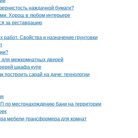
тий
 зернистость наждачной бумаги?
ами. Хорош в любом интерьере
ься за реставрацию
х работ. Свойства и назначение грунтовки
т
ции?
ов для межкомнатных дверей
дверей шкафа купе
к построить сарай на даче: технологии
ия
иП по местонахождению бани на территории
оек
ора мебели-трансформера для комнат