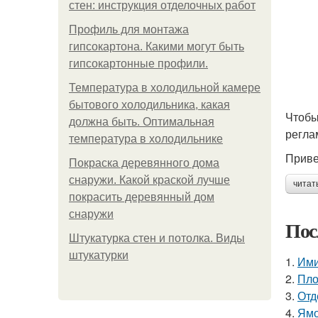
стен: инструкция отделочных работ
Профиль для монтажа
гипсокартона. Какими могут быть
гипсокартонные профили.
Температура в холодильной камере
бытового холодильника, какая
Чтобы
должна быть. Оптимальная
регла
температура в холодильнике
Приве
Покраска деревянного дома
снаружи. Какой краской лучше
читат
покрасить деревянный дом
снаружи
Пос
Штукатурка стен и потолка. Виды
штукатурки
1.
Ими
2.
Пло
3.
Отд
4.
Ямо