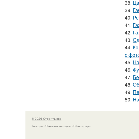
38.
Цв
39.
Га
40.
Ре
41.
Га
42.
Га
43.
Сд
44.
Ко
с фот
45.
На
46.
Фу
47.
Бе
48.
Об
49.
Пе
50.
На
© 2026 Строить все
Как строить? Как правильно сделать? Советы, идеи.