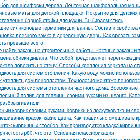
бор для шлифовки дерева. Ленточная шлифовальная маш
иновые маты для детской площадки. Покрытие для детских
отовление барной стойки для кухни. Выбираем стиль
шие силиконовые герметики для ванны. Состав и свойства 
ановка врезного замка в деревянную дверь. Как врезать зам
сть превыше всего
е найти заказы на строительные работы. Частные заказы и 
мена обивки дивана. Что собой представляет перетяжка ди
ркало повесить на стену. Способы крепления зеркала на ст
дкость для систем отопления. Какую воду можно использов
к утеплить дом пенопластом. Технология монтажа пеноплас
дкость для системы отопления частного дома. Возможные 
пельный полив для теплицы своими руками из шланга. Капе
разбрызгиватели
аный коврик своими руками. Коврики из лоскутков ткани св
ешивание красок, какие цвета. Как правильно смешивать к
нтаж кирпичных столбов. Как производится кладка кирпичн
рнистость р80, что это. Основная классификация