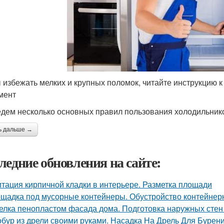
 избежать мелких и крупных поломок, читайте инструкцию 
мент
дем несколько основных правил пользования холодильник
ь дальше →
ледние обновления на сайте:
тация кирпичной кладки в интерьере. Разметка площади
щадка под мусорные контейнеры. Обустройство контейнер
елка пенопластом фасада дома. Подготовка наружных стен
бур из дрели своими руками. Насадка На Дрель Для Бурен