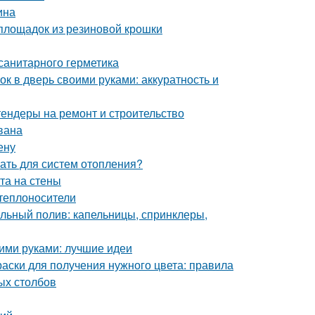
ина
 площадок из резиновой крошки
санитарного герметика
ок в дверь своими руками: аккуратность и
тендеры на ремонт и строительство
вана
ену
ать для систем отопления?
та на стены
теплоносители
льный полив: капельницы, спринклеры,
оими руками: лучшие идеи
раски для получения нужного цвета: правила
ых столбов