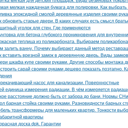
итка мягкая для детских площадок. Виды резиновых покры
мая мелкая наждачная бумага для полировки. Как выбрать
ливка эпоксидной смолой деревянные изделия своими рук
к обновить старые двери. В каких случаях есть смысл брат
щитный уголок для стен. Где применяются
унтовка для бетона глубокого проникновения для внутренни
ркасная теплица из поликарбоната. Выбираем поликарбона
м залить ванну. Почему выбирают данный метод реставра
к вставить врезной замок в деревянную дверь. Виды замк
ери шкафа купе своими руками. Другие способы монтажа 
строить сарай своими руками дешево показать поэтапно. Ка
дения
рекачивающий насос для канализации. Поверхностные
ей единица измерения радиации. В чём измеряется радиац
кое расстояние должно быть от забора до бани. Нормы СН
ол барная стойка своими руками. Разновидности барных ст
бель трансформеры для маленьких квартир. Тонкости выб
абаритной квартиры
ррасная доска dpk. Гарантии