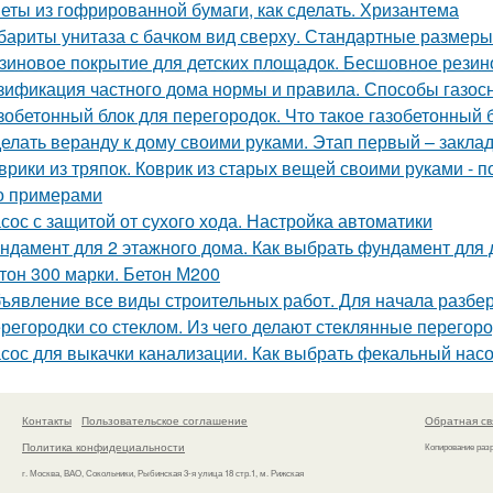
еты из гофрированной бумаги, как сделать. Хризантема
бариты унитаза с бачком вид сверху. Стандартные размеры
зиновое покрытие для детских площадок. Бесшовное резин
зификация частного дома нормы и правила. Способы газос
зобетонный блок для перегородок. Что такое газобетонный 
елать веранду к дому своими руками. Этап первый – закла
врики из тряпок. Коврик из старых вещей своими руками -
о примерами
сос с защитой от сухого хода. Настройка автоматики
ндамент для 2 этажного дома. Как выбрать фундамент для
тон 300 марки. Бетон М200
ъявление все виды строительных работ. Для начала разбе
регородки со стеклом. Из чего делают стеклянные перегор
сос для выкачки канализации. Как выбрать фекальный насо
Контакты
Пользовательское соглашение
Обратная св
Политика конфидециальности
Копирование раз
г. Москва, ВАО, Сокольники, Рыбинская 3-я улица 18 стр.1, м. Рижская