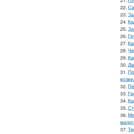
21.
Пл
22.
Са
23.
За
24.
Ка
25.
За
26.
Гр
27.
Ка
28.
Че
29.
Ка
30.
Дв
31.
По
возве
32.
Пе
33.
Гр
34.
Ка
35.
Ст
36.
Ме
малог
37.
Те