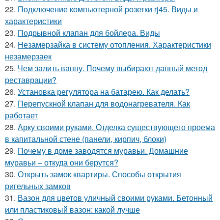
22.
Подключение компьютерной розетки rj45. Виды и
характеристики
23.
Подрывной клапан для бойлера. Виды
24.
Незамерзайка в систему отопления. Характеристики
незамерзаек
25.
Чем залить ванну. Почему выбирают данный метод
реставрации?
26.
Установка регулятора на батарею. Как делать?
27.
Перепускной клапан для водонагревателя. Как
работает
28.
Арку своими руками. Отделка существующего проема
в капитальной стене (панели, кирпич, блоки)
29.
Почему в доме заводятся муравьи. Домашние
муравьи – откуда они берутся?
30.
Открыть замок квартиры. Способы открытия
ригельных замков
31.
Вазон для цветов уличный своими руками. Бетонный
или пластиковый вазон: какой лучше