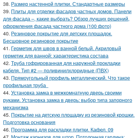
38.
Размер настенной плитки. Стандартные размеры
39.
Плиты для отделки фасадов частных домов. Панели
для фасада –, какие выбрать? Обзор лучших решений,
оформления фасада частного дома (100 фото)
40.
Резиновое покрытие для детских площадок.
Бесшовное резиновое покрытие
41.
Герметик для швов в ванной белый. Акриловый
герметик для ванной: характеристика состава
42.
Труба гофрированная для наружной прокладки
кабеля. Тип #2 — поливинилхлоридные (ПВХ)
43.
Прямоугольный профиль металлический. Что такое
профильная труба
44.
Установка замка в межкомнатную дверь своими
руками. Установка замка в дверь: выбор типа запорного
механизма
45.
Покрытие на детскую площадку из резиновой крошки.
Подготовка основания
46.
Программа для раскладки плитки. Кафел. 09
47.
Монтаж карнизов для штор. Потолочная гардина: