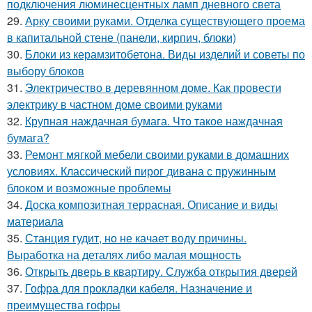
подключения люминесцентных ламп дневного света
29.
Арку своими руками. Отделка существующего проема
в капитальной стене (панели, кирпич, блоки)
30.
Блоки из керамзитобетона. Виды изделий и советы по
выбору блоков
31.
Электричество в деревянном доме. Как провести
электрику в частном доме своими руками
32.
Крупная наждачная бумага. Что такое наждачная
бумага?
33.
Ремонт мягкой мебели своими руками в домашних
условиях. Классический пирог дивана с пружинным
блоком и возможные проблемы
34.
Доска композитная террасная. Описание и виды
материала
35.
Станция гудит, но не качает воду причины.
Выработка на деталях либо малая мощность
36.
Открыть дверь в квартиру. Служба открытия дверей
37.
Гофра для прокладки кабеля. Назначение и
преимущества гофры