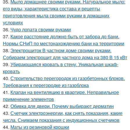
35.
Мыло домашнее своими руками. Натуральное мыло:
его виды, характеристика состава и рецепты
приготовления мыла своими руками в домашних
условиях
36.
Чудо лопата своими руками
37.
Какое расстояние должно быть от забора до бани.
Нормы СНиП по местонахождению бани на территории
38.
Электрощиток В частном доме своими руками.
Собираем электрощит для частного дома на 380 В 15 кВт
39.
Убирающаяся кровать в стену. Уникальная шкаф-
кровать
40.
Строительство перегородок из газобетонных блоков.
Требования к перегородке из газоблока
41.
Клапан на вентиляцию в квартире. Неправильное
применение элементов
42.
Обивка для двери. Почему выбирают дерматин
43.
Счетчик электроэнергии, как снять показания, какие
числа. Снимаем показания с индукционных счетчиков
44.
Маты из резиновой крошки