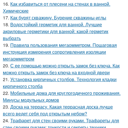
16.
Как избавиться от плесени на стенах в ванной.
Химические
17.
Как бурят скважину. Бурение скважины-иглы
18.
Водостойкий герметик для ванной. Лучшие
акриловые герметики для ванной: какой герметик
выбрать
19.
Правила пользования мегаомметром. Пошаговая
инструкция измерения сопротивления изоляции
мегаомметром
20.
С ее помощью можно открыть замок без ключа. Как
можно открыть замок без ключа на входной двери
21.
Установка кирпичных столбов. Технология кладки
кирпичного столба
22.
Мобильные дома для круглогодичного проживания.
Минусы модульных домов
23.
Доска на террасу. Какая террасная доска лучше
всего ведет себя под открытым небом?
24.
Трафарет для стен своими руками. Трафареты для
стен своими руками: тонкости и секреты техники