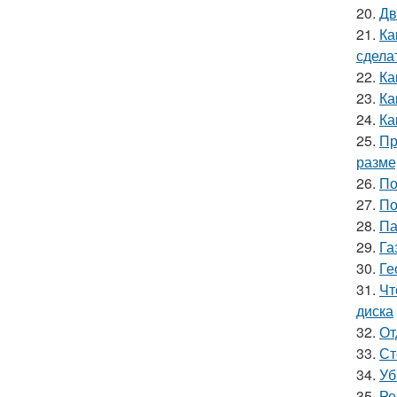
20.
Дв
21.
Ка
сдела
22.
Ка
23.
Ка
24.
Ка
25.
Пр
разме
26.
По
27.
По
28.
Па
29.
Га
30.
Ге
31.
Чт
диска
32.
От
33.
Ст
34.
Уб
35.
Ре