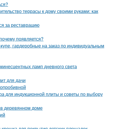
ься?
ительство террасы к дому своими руками: как
ься за реставрацию
 почему появляется?
-купе, гардеробные на заказ по индивидуальным
инесцентных ламп дневного света
лит для дачи
глопробивной
ера для индукционной плиты и советы по выбору
ы в деревянном доме
ций
я крошка для покрытия детских площадок