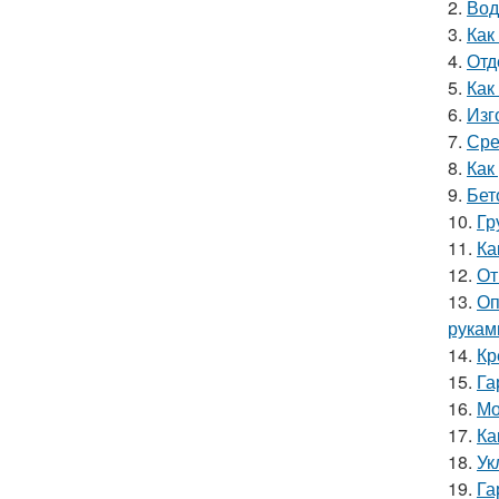
2.
Вод
3.
Как
4.
Отд
5.
Как
6.
Изг
7.
Сре
8.
Как
9.
Бет
10.
Гр
11.
Ка
12.
От
13.
Оп
рукам
14.
Кр
15.
Га
16.
Мо
17.
Ка
18.
Ук
19.
Га