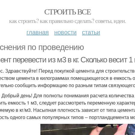
СТРОИТЬ ВСЕ
как строить? как правильно сделать? советы, идеи.
главная
новости
статьи
снения по проведению
нт перевести из м3 в кг. Сколько весит 1
с. Здравствуйте! Перед покупкой цемента для строительств
еством цемента в килограммах помещающегося в емкость об
ельно сообщить информацию по разным типам связующего
. Добрый день! Для полноты понимания расчета количества
ить емкость 1 м3, следует рассмотреть переменную характе
яемую в кг/м3. Насыпная плотность зависит от типа цемента
ость одного самых популярных типов – портландцемента м