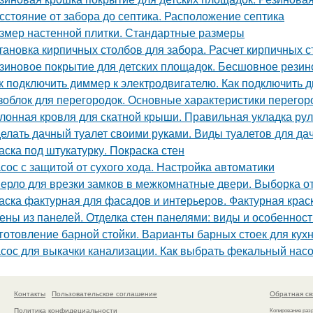
сстояние от забора до септика. Расположение септика
змер настенной плитки. Стандартные размеры
тановка кирпичных столбов для забора. Расчет кирпичных 
зиновое покрытие для детских площадок. Бесшовное резин
к подключить диммер к электродвигателю. Как подключить
зоблок для перегородок. Основные характеристики перегор
лонная кровля для скатной крыши. Правильная укладка ру
елать дачный туалет своими руками. Виды туалетов для да
аска под штукатурку. Покраска стен
сос с защитой от сухого хода. Настройка автоматики
ерло для врезки замков в межкомнатные двери. Выборка от
аска фактурная для фасадов и интерьеров. Фактурная крас
ены из панелей. Отделка стен панелями: виды и особеннос
готовление барной стойки. Варианты барных стоек для кухн
сос для выкачки канализации. Как выбрать фекальный насо
Контакты
Пользовательское соглашение
Обратная св
Политика конфидециальности
Копирование раз