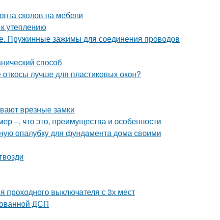
онта сколов на мебели
 к утеплению
ке. Пружинные зажимы для соединения проводов
анический способ
е откосы лучше для пластиковых окон?
ывают врезные замки
ер –, что это, преимущества и особенности
льную опалубку для фундамента дома своими
гвозди
я проходного выключателя с 3х мест
тованной ДСП