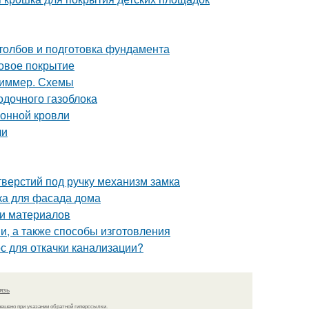
столбов и подготовка фундамента
овое покрытие
 диммер. Схемы
одочного газоблока
лонной кровли
чи
верстий под ручку механизм замка
ка для фасада дома
ти материалов
и, а также способы изготовления
с для откачки канализации?
язь
решено при указании обратной гиперссылки.