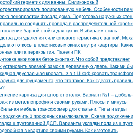
остойкий герметик для ванны. Силиконовый
 отреставрировать полированную мебель. Особенности рем
елка пенопластом фасада дома. Подготовка наружных стен
 правильно соединять провода в распределительной короб
отовление барной стойки для кухни. Выбираем стиль
дства для удаления силиконового герметика с ванной. Мех
 делают откосы в пластиковых окнах внутри квартиры. Каки
онная плита перекрытия. Панели ПК
унтовка акриловая бетоноконтакт. Что собой представляет
к установить врезной замок в деревянную дверь. Какими б
кидная двуспальная кровать. 2 в 1 Шкаф-кровать трансформ
алубка для фундамента, что это такое. Как сделать прави
и?
епление карниза для штор к потолку. Вариант №1 – дюбель-
раж из металлопрофиля своими руками. Плюсы и минусы
бильная мебель трансформер для спальни. Типы и виды
к подключить 3 проходных выключателя. Схема подключени
ладка шпунтованной ДСП. Варианты укладки пола из шпун
рдеробная в квартире своими руками. Как изготовить