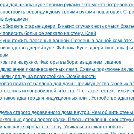
ери для шкафа-купе своими руками. Что может потребоват
к построить веранду к дому своими руками пошаговая. Стро
ть фундамент
к обновить старые двери. В каких случаях есть смысл брат
к повесить большое зеркало на стену. Клей
к уничтожить плесень в ванной. Плесень в ванной комнате:
оизводство дверей купе. Фабрика Купе: двери-купе, шкафы
рам!
крытие на кухню. Факторы выбора: выделяем главное
дключение люминесцентных ламп. Схемы подключения люм
нели для душа влагостойкие. Особенности
зовая плита от баллона для дачи. Преимущества газовых п
отекстиль иглопробивной, что это. Что такое геотекстиль и
о такое адаптер для индукционных плит. Устройство адапт
делка старого деревянного дома внутри. Чем обшить стен
еклянные двери перегородки. Плюсы стеклянных конструк
ирающаяся кровать в стену. Уникальная шкаф-кровать
зиновая крошка покрытие для детских площадок. Резинова