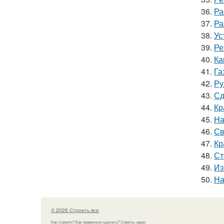
36.
Ра
37.
Ра
38.
Ус
39.
Ре
40.
Ка
41.
Га
42.
Ру
43.
Сд
44.
Кр
45.
На
46.
Св
47.
Кр
48.
Ст
49.
Из
50.
На
© 2026 Строить все
Как строить? Как правильно сделать? Советы, идеи.