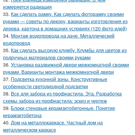
измеряется радиация
33.
Как сделать рамку. Как сделать фоторамку своими
руками — советы по декору, варианты изготовления из
дерева, картона в домашних условиях (120 фото идей)
34.
Монтаж водопровода на даче. Металлический
водопровод
35.
Как сделать высокую клумбу. Клумбы для цветов из
подручных материалов своими руками
36.
Установка раздвижной двери межкомнатной своими
руками. Варианты монтажа межкомнатной двери
37.
Подсветка кухонной зоны. Конструктивные
особенности светодиодной подсветки
38.
Все для забора из профнастила. Эта. Разработка
схемы забора из профнастила: эскиз и чертеж
39.
Блоки стеновые керамзитобетонные. Понятие
керамзитобетона
40.
Дом на металлокаркасе. Частный дом на
металлическом каркасе