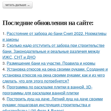
читать дальше →
Последние обновления на сайте:
1.
Расстояние от забора до бани Снип 2022. Нормативы
и законы
2.
Сколько надо отступить от забора при строительстве
бани. Законодательные и реальные различия между
ИЖС, СНТ и ДНО
3.
Размещение бани на участке. Правила и нормы
4.
Установка откосов на окна своими руками. Создание и
установка откосов на окна своими руками: как и из чего
сделать, что для этого потребуется?
5.
Программа по раскладке плитки в ванной. 3D-
программы для раскладки ванной плитки
6.
Построить душ на даче. Летний душ на даче своими
руками: пошаговая инструкция строительства и
обустройства | (30 Фото & Видео)