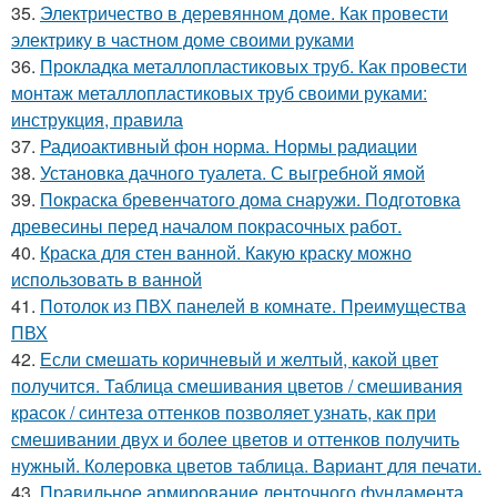
35.
Электричество в деревянном доме. Как провести
электрику в частном доме своими руками
36.
Прокладка металлопластиковых труб. Как провести
монтаж металлопластиковых труб своими руками:
инструкция, правила
37.
Радиоактивный фон норма. Нормы радиации
38.
Установка дачного туалета. С выгребной ямой
39.
Покраска бревенчатого дома снаружи. Подготовка
древесины перед началом покрасочных работ.
40.
Краска для стен ванной. Какую краску можно
использовать в ванной
41.
Потолок из ПВХ панелей в комнате. Преимущества
ПВХ
42.
Если смешать коричневый и желтый, какой цвет
получится. Таблица смешивания цветов / смешивания
красок / синтеза оттенков позволяет узнать, как при
смешивании двух и более цветов и оттенков получить
нужный. Колеровка цветов таблица. Вариант для печати.
43.
Правильное армирование ленточного фундамента.