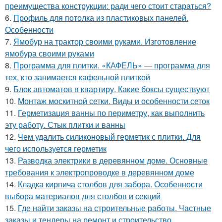
преимущества конструкции: ради чего стоит стараться?
6.
Профиль для потолка из пластиковых панелей.
Особенности
7.
Ямобур на трактор своими руками. Изготовление
ямобура своими руками
8.
Программа для плитки. «КАФЕЛЬ» — программа для
тех, кто занимается кафельной плиткой
9.
Блок автоматов в квартиру. Какие боксы существуют
10.
Монтаж москитной сетки. Виды и особенности сеток
11.
Герметизация ванны по периметру, как выполнить
эту работу. Стык плитки и ванны
12.
Чем удалить силиконовый герметик с плитки. Для
чего используется герметик
13.
Разводка электрики в деревянном доме. Основные
требования к электропроводке в деревянном доме
14.
Кладка кирпича столбов для забора. Особенности
выбора материалов для столбов и секций
15.
Где найти заказы на строительные работы. Частные
заказы и тендеры на ремонт и строительство