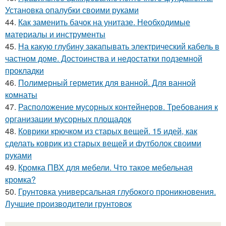
Установка опалубки своими руками
44.
Как заменить бачок на унитазе. Необходимые
материалы и инструменты
45.
На какую глубину закапывать электрический кабель в
частном доме. Достоинства и недостатки подземной
прокладки
46.
Полимерный герметик для ванной. Для ванной
комнаты
47.
Расположение мусорных контейнеров. Требования к
организации мусорных площадок
48.
Коврики крючком из старых вещей. 15 идей, как
сделать коврик из старых вещей и футболок своими
руками
49.
Кромка ПВХ для мебели. Что такое мебельная
кромка?
50.
Грунтовка универсальная глубокого проникновения.
Лучшие производители грунтовок