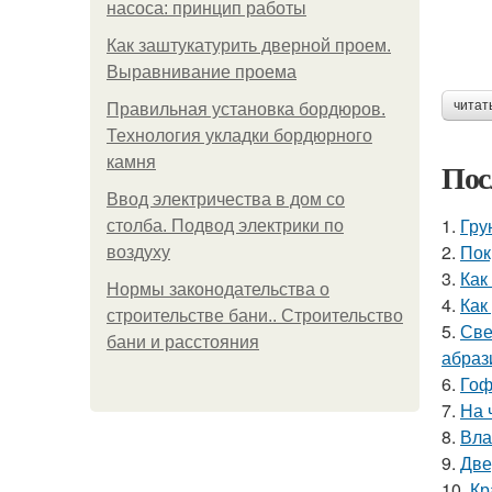
насоса: принцип работы
Как заштукатурить дверной проем.
Выравнивание проема
читат
Правильная установка бордюров.
Технология укладки бордюрного
камня
Пос
Ввод электричества в дом со
1.
Гру
столба. Подвод электрики по
2.
Пок
воздуху
3.
Как
Нормы законодательства о
4.
Как
строительстве бани.. Строительство
5.
Све
бани и расстояния
абраз
6.
Гоф
7.
На 
8.
Вла
9.
Две
10.
Кр