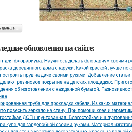
ь дальше →
ледние обновления на сайте:
нт для флорариума. Научитесь делать флорариум своими р
раска деревянного дома снаружи. Какой краской лучше по
 построить пруд на даче своими руками. Добавление статьи
 делают резиновое покрытие на детских площадках. Пригот
дения об изготовления с наждачной бумагой. Разновидност
ива
рированная труба для прокладки кабеля. Из каких материа
что повесить зеркало на стену. При помощи клея и герметик
гостойкая ДСП шпунтованная. Влагостойкая и шпунтованна
ри купе для гардеробной своими руками. Материал изготов
аски для стен в квартире декоративные. Краски на водной 