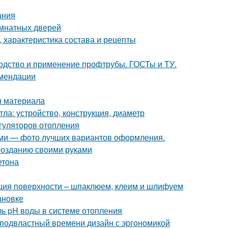
ания
омнатных дверей
 характеристика состава и рецепты
водство и применение профтрубы. ГОСТы и ТУ.
омендации
я материала
ла: устройство, конструкция, диаметр
гуляторов отопления
ками — фото лучших вариантов оформления.
созданию своими руками
етона
ация поверхности – шпаклюем, клеим и шлифуем
ановке
ль pH воды в системе отопления
подвластный времени дизайн с эргономикой