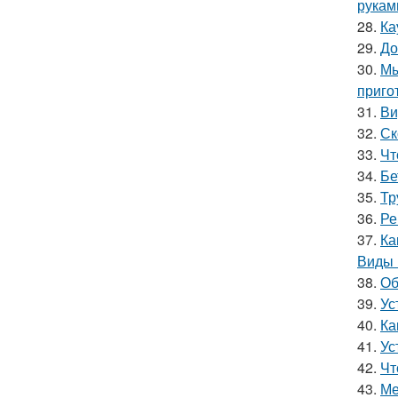
рукам
28.
Ка
29.
До
30.
Мы
приго
31.
Ви
32.
Ск
33.
Чт
34.
Бе
35.
Тр
36.
Ре
37.
Ка
Виды 
38.
Об
39.
Ус
40.
Ка
41.
Ус
42.
Чт
43.
Ме