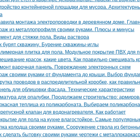
тройство контейнерной площадки для мусора. Архитектурн
а
авила монтажа электропроводки в деревянном доме. Глав
раж из металлопрофиля своими руками. Плюсы и минусы
мент для стяжки пола. Виды раствора
к бурят скважину. Бурение скважины-иглы
лимерная плитка для пола. Модульное покрытие ПВХ для п
ешивание красок, какие цвета. Как правильно смешивать к
монт варочная панель. Повреждение электронных схем
раж своими руками от фундамента до крыши. Выбор фунда
рутка проводов в распределительной коробке, как правиль
нель для облицовки фасада. Технические характеристики
матура для опалубки. Продолжаем строительство: армиров
ркасная теплица из поликарбоната. Выбираем поликарбона
репускной клапан для водонагревателя. Как работает
крытие для пола на кухне влагостойкое. Самые популярны
пка колодца своими руками. Сооружение ствола из бетонны
к сделать бытовку своими руками чертежи с металлокаркасо