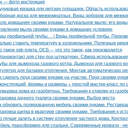
и — фото инструкция
учуковая крошка для детских площадок. Область использов
борная доска для межкомнатных. Виды доборов для межк
ло домашнее своими руками. Натуральное мыло: его виды,
товления мыла своими руками в домашних условиях
ды профильной трубы. .. | Виды профильной трубы. Произ
олько ставить температуру в холодильнике. Полезные рек
о такое osb плита. ОСБ –, что это такое, как производится
тоноконтакт для стен под штукатурку. Сфера использовани
убы для дымохода газового котла. Дымоход для газового кот
гулятор для батареи отопления. Монтаж автоматических ре
к сделать пруд своими руками на участке. Пруд своими ру
конструкций, формы и размеры + простой мастер-класс по 
лицовка дома из газобетона. Требования к отделке из газоб
тановка дачного туалета своими руками. Выбор места
к обновить полированную мебель своими руками. Реставр
тановка щитка в квартире своими руками. Требования к уст
о лучше залить в систему отопления частного дома. Контро
бель трансформер для спальни. Современные кровати - не