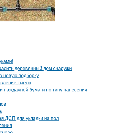
уками!
красить деревянный дом снаружи
 в новую подборку
овление смеси
и наждачной бумаги по типу нанесения
лов
а
я ДСП для укладки на пол
ления
основе