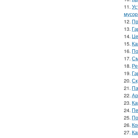
11.
Ус
мусор
12.
Пр
13.
Га
14.
Це
15.
Ка
16.
По
17.
См
18.
Ре
19.
Га
20.
Ск
21.
Па
22.
Ар
23.
Ка
24.
Пе
25.
По
26.
Ко
27.
Ка