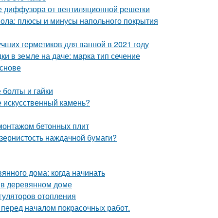
е диффузора от вентиляционной решетки
пола: плюсы и минусы напольного покрытия
учших герметиков для ванной в 2021 году
ки в земле на даче: марка тип сечение
основе
 болты и гайки
е искусственный камень?
монтажом бетонных плит
 зернистость наждачной бумаги?
янного дома: когда начинать
ы в деревянном доме
гуляторов отопления
 перед началом покрасочных работ.