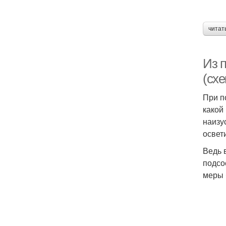
читат
Из п
(сх
При п
какой
наизу
освет
Ведь 
подсо
меры 