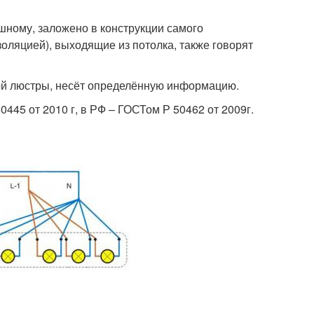
шному, заложено в конструкции самого
золяцией), выходящие из потолка, также говорят
ной люстры, несёт определённую информацию.
45 от 2010 г, в РФ – ГОСТом Р 50462 от 2009г.