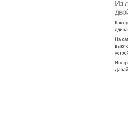
Из л
дво
Как п
одина
На са
выклю
устро
Инстр
Давай