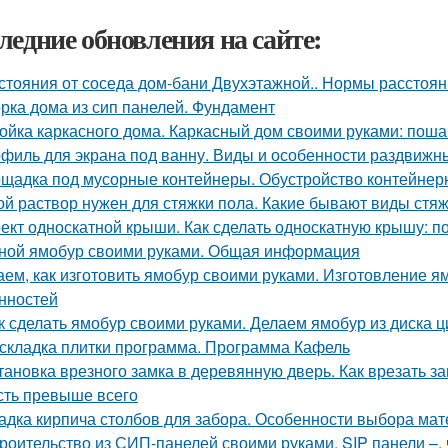
ледние обновления на сайте:
стояния от соседа дом-бани Двухэтажной.. Нормы расстояни
рка дома из сип панелей. Фундамент
ойка каркасного дома. Каркасный дом своими руками: поша
филь для экрана под ванну. Виды и особенности раздвижн
щадка под мусорные контейнеры. Обустройство контейнер
ой раствор нужен для стяжки пола. Какие бывают виды стя
ект односкатной крыши. Как сделать односкатную крышу: п
ной ямобур своими руками. Общая информация
аем, как изготовить ямобур своими руками. Изготовление я
нностей
к сделать ямобур своими руками. Делаем ямобур из диска 
складка плитки программа. Программа Кафель
тановка врезного замка в деревянную дверь. Как врезать за
сть превыше всего
адка кирпича столбов для забора. Особенности выбора мат
роительство из СИП-панелей своими руками. SIP панели –, ч