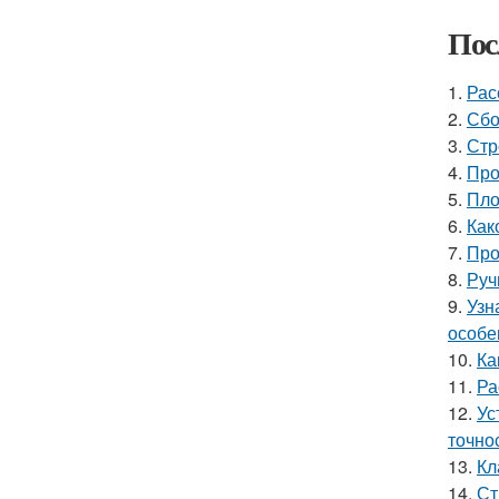
Пос
1.
Рас
2.
Сбо
3.
Стр
4.
Про
5.
Пло
6.
Как
7.
Про
8.
Руч
9.
Узн
особе
10.
Ка
11.
Ра
12.
Ус
точно
13.
Кл
14.
Ст