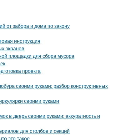
й от забора и дома по закону
говая инструкция
ых экранов
ной площадки для сбора мусора
жек
одготовка проекта
мобура своими руками: разбор конструктивных
циркулярки своими руками
мок в дверь своими руками: аккуратность и
ериалов для столбов и секций
то это такое