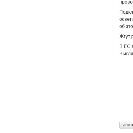
прово
Подкл
освет
об это
Жгут 
В ЕС 
Выгля
читат