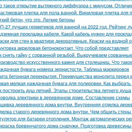
о такое открытие вытяжного диффузора с минусом. Отличи
астиковая плитка для пола ванной. Виниловая плитка для 
гкий бетон, что это. Легкие бетоны
П-27 лучших герметиков для ванной на 2022 год. Рейтинг л
дземная прокладка кабеля. Какой кабель нужен для проклад
аски для стен в квартире декоративные. Краски на водной 
унтовка акриловая бетоноконтакт. Что собой представляет
к снять гайку с сорванной резьбой. Выкручиваем сорванные
оизводство искусственного камня для столешниц. Что тако
ждачная бумага номера зернистости. Таблица маркировок
ита бетонная перекрытия. Преимущества монолита перед 
мая мелкая наждачная бумага для полировки. Как выбрать
к построить душ летний. Этапы строительства летнего душа
оводка электрики в деревянном доме. Составление схемы
шивка деревянного дома внутри. Внутренняя отделка дерев
делка старого деревянного дома внутри. Чем обшить стен
гулятор для батареи отопления. Монтаж автоматических ре
краска бревенчатого дома снаружи. Подготовка древесины