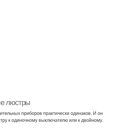
ие люстры
тительных приборов практически одинаков. И он
стру к одиночному выключателю или к двойному.