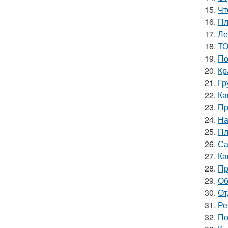
15.
Чт
16.
Пл
17.
Ле
18.
ТО
19.
По
20.
Кр
21.
Гр
22.
Ка
23.
Пр
24.
На
25.
Пл
26.
Са
27.
Ка
28.
Пр
29.
Об
30.
От
31.
Ре
32.
По