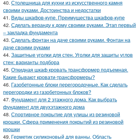
40.
Столешница для кухни из искусственного камня
своими руками. Достоинства и недостатки
41.
Виды шкафов-купе. Преимущества шкафов-купе
42.
Сделать веранду к дому своими руками. Этап первый
– закладка фундамента
43.
Сделать фонтан на даче своими руками. Фонтан на
даче своими руками
44.
Защитные уголки для стен. Уголки для защиты углов
стен: варианты подбора
45.
Откидная шкаф кровать трансформер подъемная.
Какие бывают кровати-трансформеры?
46.
Газобетонные блоки перегородочные. Как сделать
перегородки из газобетонных блоков?
47.
Фундамент для 2 этажного дома. Как выбрать
фундамент для двухэтажного дома
48.
Спортивное покрытие для улицы из резиновой
крошки. Сфера применения покрытий из резиновой
крошки
49.
Герметик силиконовый для ванны. Область