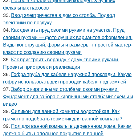
32.
Насос в канализационный колодец. 8 лучших
фекальных насосов
33.
Ввод электричества в дом со столба. Подвод
электрики по воздуху
34.
Как сделать пруд своими руками на участке. Пруд
своими руками — фото лучших вариантов оформления.
Виды конструкций, формы и размеры + простой мастер-
класс по созданию своими руками
35.
Как пристроить веранду к дому своими руками.
Проекты пристроек и реализация
36.
Гофра труба для кабеля наружной прокладки. Какую
гофру использовать для проводки кабеля под землей
37.
Забор с кирпичными столбами своими руками.
Фундамент для забора с кирпичными столбами: схемы и
видео
38.
Силикон для ванной комнаты водостойкая. Как
грамотно подобрать герметик для ванной комнаты?
39.
Пол для ванной комнаты в деревянном доме. Каким
должно быть напольное покрытие в ванной