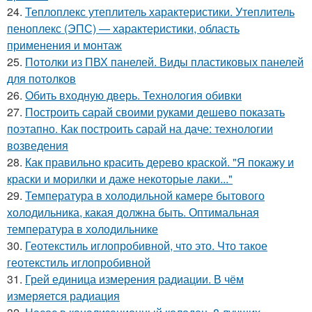
24.
Теплоплекс утеплитель характеристики. Утеплитель
пеноплекс (ЭПС) — характеристики, область
применения и монтаж
25.
Потолки из ПВХ панелей. Виды пластиковых панелей
для потолков
26.
Обить входную дверь. Технология обивки
27.
Построить сарай своими руками дешево показать
поэтапно. Как построить сарай на даче: технологии
возведения
28.
Как правильно красить дерево краской. "Я покажу и
краски и морилки и даже некоторые лаки..."
29.
Температура в холодильной камере бытового
холодильника, какая должна быть. Оптимальная
температура в холодильнике
30.
Геотекстиль иглопробивной, что это. Что такое
геотекстиль иглопробивной
31.
Грей единица измерения радиации. В чём
измеряется радиация