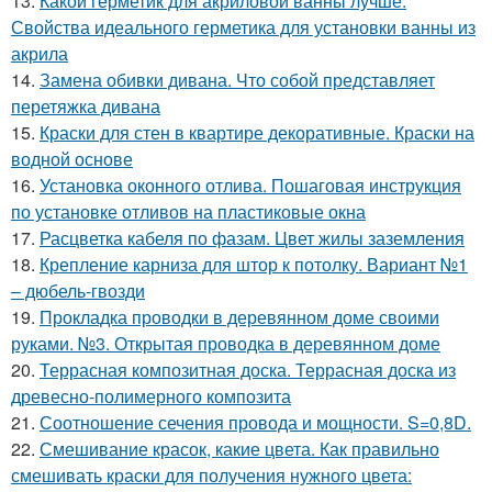
13.
Какой герметик для акриловой ванны лучше.
Свойства идеального герметика для установки ванны из
акрила
14.
Замена обивки дивана. Что собой представляет
перетяжка дивана
15.
Краски для стен в квартире декоративные. Краски на
водной основе
16.
Установка оконного отлива. Пошаговая инструкция
по установке отливов на пластиковые окна
17.
Расцветка кабеля по фазам. Цвет жилы заземления
18.
Крепление карниза для штор к потолку. Вариант №1
– дюбель-гвозди
19.
Прокладка проводки в деревянном доме своими
руками. №3. Открытая проводка в деревянном доме
20.
Террасная композитная доска. Террасная доска из
древесно-полимерного композита
21.
Соотношение сечения провода и мощности. S=0,8D.
22.
Смешивание красок, какие цвета. Как правильно
смешивать краски для получения нужного цвета: