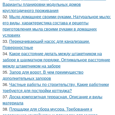
Варианты планировки модульных домов
круглогодичного проживания
32.
Мыло домашнее своими руками. Натуральное мыло:
его виды, характеристика состава и рецепты
приготовления мыла своими руками в домашних
условиях
33.
Перекачивающий насос для канализации.
Поверхностные
34.
Какое расстояние делать между штакетником на
заборе в шахматном порядке. Оптимальное расстояние
между штакетником на заборе
35.
Запор для ворот. В чем преимущество
дополнительных запоров
36.
Частные работы по строительству. Какие работники
требуются для постройки коттеджа?
37.
Доска композитная террасная. Описание и виды
материала
38.
Площадки для сбора мусора. Требования к