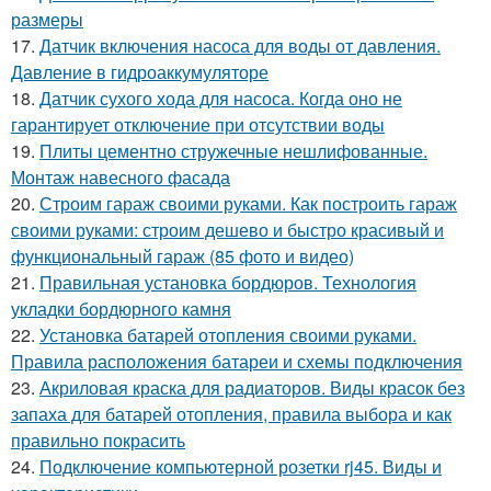
размеры
17.
Датчик включения насоса для воды от давления.
Давление в гидроаккумуляторе
18.
Датчик сухого хода для насоса. Когда оно не
гарантирует отключение при отсутствии воды
19.
Плиты цементно стружечные нешлифованные.
Монтаж навесного фасада
20.
Строим гараж своими руками. Как построить гараж
своими руками: строим дешево и быстро красивый и
функциональный гараж (85 фото и видео)
21.
Правильная установка бордюров. Технология
укладки бордюрного камня
22.
Установка батарей отопления своими руками.
Правила расположения батареи и схемы подключения
23.
Акриловая краска для радиаторов. Виды красок без
запаха для батарей отопления, правила выбора и как
правильно покрасить
24.
Подключение компьютерной розетки rj45. Виды и