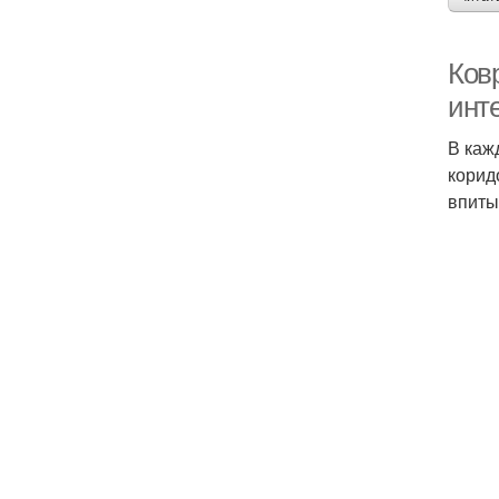
Ковр
инт
В каж
корид
впиты