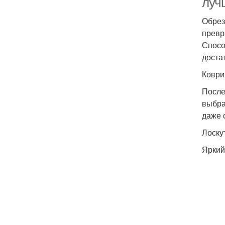
луч
Обрез
превр
Спосо
доста
Коври
После
выбра
даже 
Лоску
Яркий