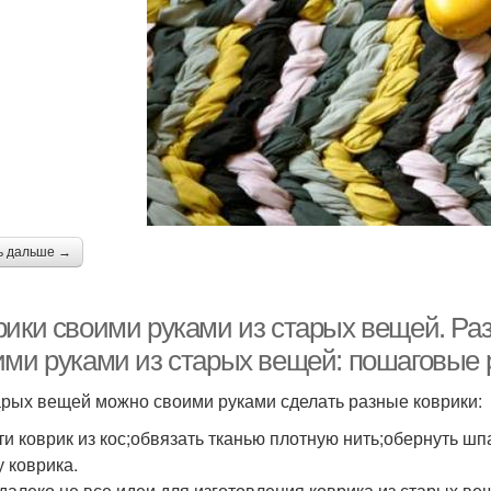
ь дальше →
рики своими руками из старых вещей. Ра
ими руками из старых вещей: пошаговые
арых вещей можно своими руками сделать разные коврики:
ти коврик из кос;обвязать тканью плотную нить;обернуть ш
 коврика.
 далеко не все идеи для изготовления коврика из старых в