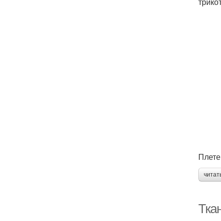
трико
Плете
читат
Тка