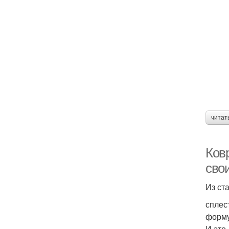
читат
Ков
сво
Из ст
сплес
форму
И это