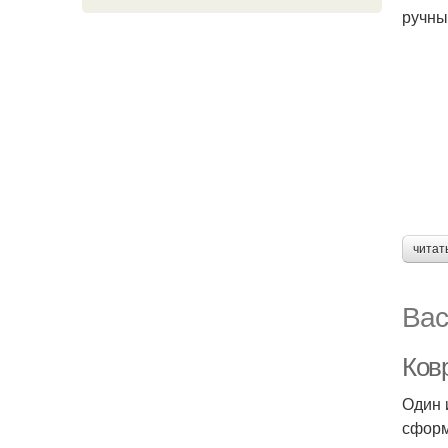
ручны
читат
Вас
Ков
Один 
сформ