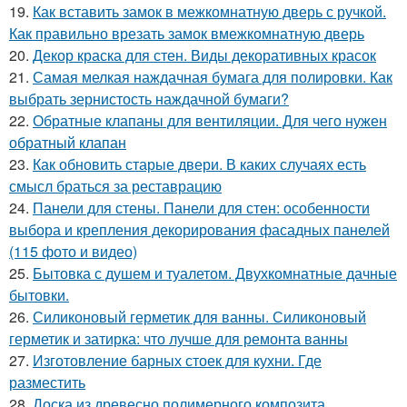
19.
Как вставить замок в межкомнатную дверь с ручкой.
Как правильно врезать замок вмежкомнатную дверь
20.
Декор краска для стен. Виды декоративных красок
21.
Самая мелкая наждачная бумага для полировки. Как
выбрать зернистость наждачной бумаги?
22.
Обратные клапаны для вентиляции. Для чего нужен
обратный клапан
23.
Как обновить старые двери. В каких случаях есть
смысл браться за реставрацию
24.
Панели для стены. Панели для стен: особенности
выбора и крепления декорирования фасадных панелей
(115 фото и видео)
25.
Бытовка с душем и туалетом. Двухкомнатные дачные
бытовки.
26.
Силиконовый герметик для ванны. Силиконовый
герметик и затирка: что лучше для ремонта ванны
27.
Изготовление барных стоек для кухни. Где
разместить
28.
Доска из древесно полимерного композита.