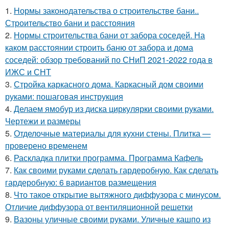
1.
Нормы законодательства о строительстве бани..
Строительство бани и расстояния
2.
Нормы строительства бани от забора соседей. На
каком расстоянии строить баню от забора и дома
соседей: обзор требований по СНиП 2021-2022 года в
ИЖС и СНТ
3.
Стройка каркасного дома. Каркасный дом своими
руками: пошаговая инструкция
4.
Делаем ямобур из диска циркулярки своими руками.
Чертежи и размеры
5.
Отделочные материалы для кухни стены. Плитка —
проверено временем
6.
Раскладка плитки программа. Программа Кафель
7.
Как своими руками сделать гардеробную. Как сделать
гардеробную: 6 вариантов размещения
8.
Что такое открытие вытяжного диффузора с минусом.
Отличие диффузора от вентиляционной решетки
9.
Вазоны уличные своими руками. Уличные кашпо из