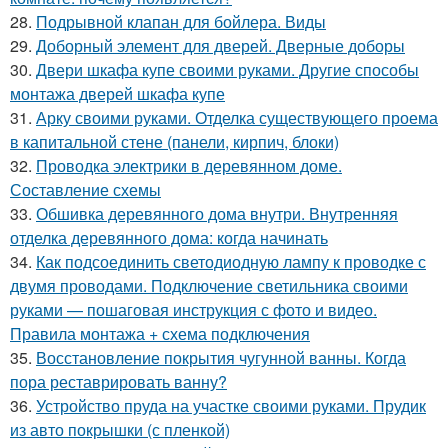
28.
Подрывной клапан для бойлера. Виды
29.
Доборный элемент для дверей. Дверные доборы
30.
Двери шкафа купе своими руками. Другие способы
монтажа дверей шкафа купе
31.
Арку своими руками. Отделка существующего проема
в капитальной стене (панели, кирпич, блоки)
32.
Проводка электрики в деревянном доме.
Составление схемы
33.
Обшивка деревянного дома внутри. Внутренняя
отделка деревянного дома: когда начинать
34.
Как подсоединить светодиодную лампу к проводке с
двумя проводами. Подключение светильника своими
руками — пошаговая инструкция с фото и видео.
Правила монтажа + схема подключения
35.
Восстановление покрытия чугунной ванны. Когда
пора реставрировать ванну?
36.
Устройство пруда на участке своими руками. Прудик
из авто покрышки (с пленкой)