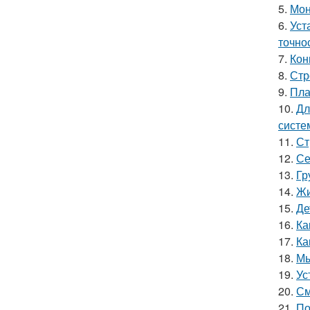
5.
Мон
6.
Уст
точно
7.
Кон
8.
Стр
9.
Пла
10.
Дл
систе
11.
Ст
12.
Се
13.
Гр
14.
Жи
15.
Де
16.
Ка
17.
Ка
18.
Мы
19.
Ус
20.
См
21.
По