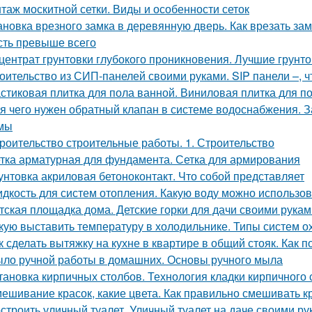
таж москитной сетки. Виды и особенности сеток
ановка врезного замка в деревянную дверь. Как врезать зам
сть превыше всего
центрат грунтовки глубокого проникновения. Лучшие грунт
оительство из СИП-панелей своими руками. SIP панели –, чт
стиковая плитка для пола ванной. Виниловая плитка для п
я чего нужен обратный клапан в системе водоснабжения. 
мы
роительство строительные работы. 1. Строительство
тка арматурная для фундамента. Сетка для армирования
унтовка акриловая бетоноконтакт. Что собой представляет
дкость для систем отопления. Какую воду можно использов
тская площадка дома. Детские горки для дачи своими рукам
кую выставить температуру в холодильнике. Типы систем 
к сделать вытяжку на кухне в квартире в общий стояк. Как 
ло ручной работы в домашних. Основы ручного мыла
тановка кирпичных столбов. Технология кладки кирпичного 
ешивание красок, какие цвета. Как правильно смешивать к
строить уличный туалет. Уличный туалет на даче своими ру