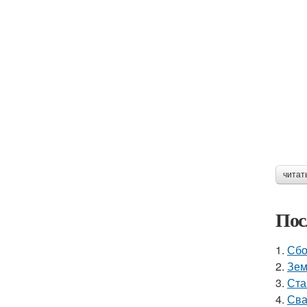
читат
Пос
1.
Сбо
2.
Зем
3.
Ста
4.
Сва