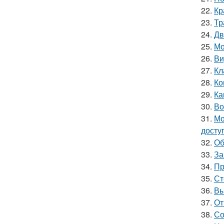
22.
Кр
23.
Тр
24.
Дв
25.
Мо
26.
Ви
27.
Кл
28.
Ко
29.
Ка
30.
Во
31.
Мо
досту
32.
Об
33.
За
34.
Пр
35.
Ст
36.
Вы
37.
От
38.
Со