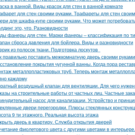
аска в ванной. Виды красок для стен в ванной комнате
афарет для стен своими руками. Трафареты для стен своими
ери для шкафа-купе своими руками. Что может потребоват
лдинг это, что. Разновидности
ды фанеры для стен. Марки фанеры – классификация по ти
апан сброса давления для бойлера. Виды и разновидности
врик из полосок ткани. Подготовка лоскутов
к правильно поставить межкомнатную дверь своими руками
сстановление покрытия чугунной ванны. Когда пора рестав
нтаж металлопластиковых труб. Теперь монтаж металлоплас
пно каждому
ратный воздушный клапан для вентиляции. Для чего нужен
казы на строительные работы от частных лиц. Частные зака
инудительный насос для канализации. Устройство и принци
еклянные двери перегородки. Плюсы стеклянных конструк
сота 9 ти этажного. Реальная высота этажа
крыть дверь в квартиру. Служба открытия дверей
четание фиолетового цвета с другими цветами в интерьере