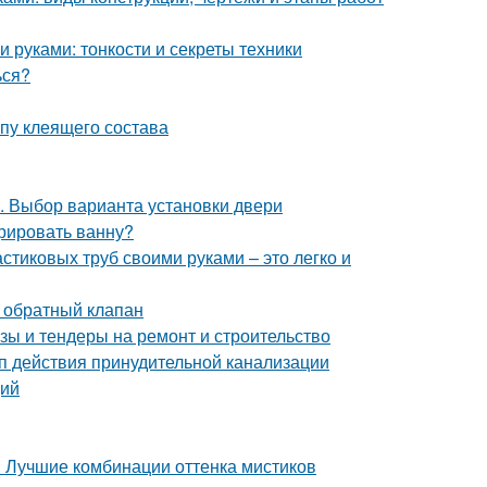
 руками: тонкости и секреты техники
ься?
пу клеящего состава
. Выбор варианта установки двери
рировать ванну?
тиковых труб своими руками – это легко и
 обратный клапан
зы и тендеры на ремонт и строительство
п действия принудительной канализации
ций
. Лучшие комбинации оттенка мистиков