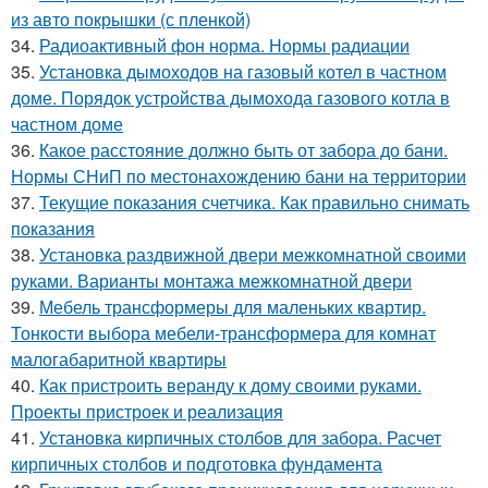
из авто покрышки (с пленкой)
34.
Радиоактивный фон норма. Нормы радиации
35.
Установка дымоходов на газовый котел в частном
доме. Порядок устройства дымохода газового котла в
частном доме
36.
Какое расстояние должно быть от забора до бани.
Нормы СНиП по местонахождению бани на территории
37.
Текущие показания счетчика. Как правильно снимать
показания
38.
Установка раздвижной двери межкомнатной своими
руками. Варианты монтажа межкомнатной двери
39.
Мебель трансформеры для маленьких квартир.
Тонкости выбора мебели-трансформера для комнат
малогабаритной квартиры
40.
Как пристроить веранду к дому своими руками.
Проекты пристроек и реализация
41.
Установка кирпичных столбов для забора. Расчет
кирпичных столбов и подготовка фундамента