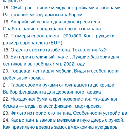
каркаса?
15.
СНиП расстояние между постройками и заборами.
Расстояние между домом и забором
16.
Аварийный клапан для водонагревателя.
Срабатывание предохранительного клапана
17.
Размеры европаллета 1200х800. Конструкция и
размер европаллета (EUR)
18.
Отделка стен из газобетона. Технология №2
19.
Бактерии в уличный туалет. Лучшие бактерии для
септиков и выгребных ям в 2022 году
20.
Торцевая лента для мебели. Виды и особенности
мебельных кромок
21.
Гараж своими руками от фундамента до крыши.
Выбор фундамента для деревянного гаража
22.
Наждачная бумага крупнозернистая. Наждачная
бумага — виды, классификация, маркировка
23.
Фильтр из пористого титана. Особенности устройства
24.
Как вставить замок в межкомнатную дверь с ручкой.
Как правильно врезать замок вмежкомнатную дверь