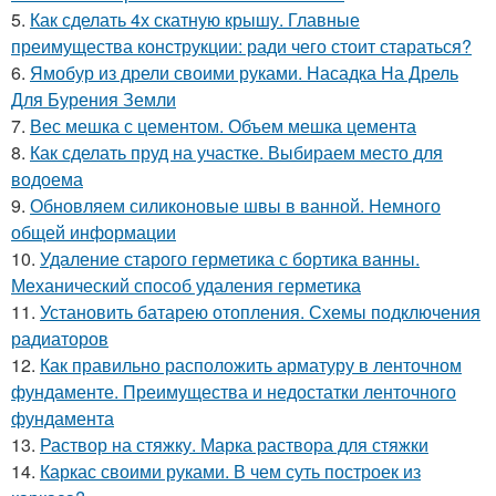
5.
Как сделать 4х скатную крышу. Главные
преимущества конструкции: ради чего стоит стараться?
6.
Ямобур из дрели своими руками. Насадка На Дрель
Для Бурения Земли
7.
Вес мешка с цементом. Объем мешка цемента
8.
Как сделать пруд на участке. Выбираем место для
водоема
9.
Обновляем силиконовые швы в ванной. Немного
общей информации
10.
Удаление старого герметика с бортика ванны.
Механический способ удаления герметика
11.
Установить батарею отопления. Схемы подключения
радиаторов
12.
Как правильно расположить арматуру в ленточном
фундаменте. Преимущества и недостатки ленточного
фундамента
13.
Раствор на стяжку. Марка раствора для стяжки
14.
Каркас своими руками. В чем суть построек из