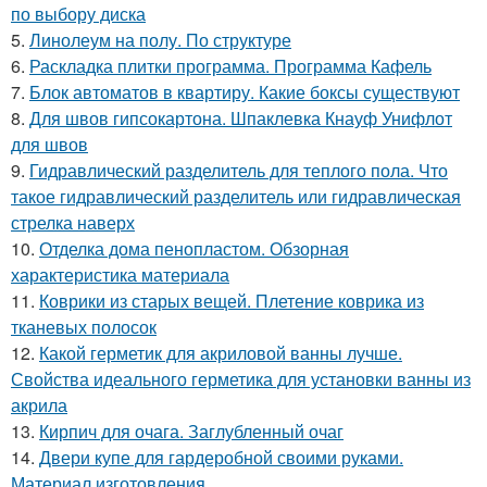
по выбору диска
5.
Линолеум на полу. По структуре
6.
Раскладка плитки программа. Программа Кафель
7.
Блок автоматов в квартиру. Какие боксы существуют
8.
Для швов гипсокартона. Шпаклевка Кнауф Унифлот
для швов
9.
Гидравлический разделитель для теплого пола. Что
такое гидравлический разделитель или гидравлическая
стрелка наверх
10.
Отделка дома пенопластом. Обзорная
характеристика материала
11.
Коврики из старых вещей. Плетение коврика из
тканевых полосок
12.
Какой герметик для акриловой ванны лучше.
Свойства идеального герметика для установки ванны из
акрила
13.
Кирпич для очага. Заглубленный очаг
14.
Двери купе для гардеробной своими руками.
Материал изготовления