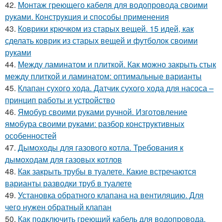
42.
Монтаж греющего кабеля для водопровода своими
руками. Конструкция и способы применения
43.
Коврики крючком из старых вещей. 15 идей, как
сделать коврик из старых вещей и футболок своими
руками
44.
Между ламинатом и плиткой. Как можно закрыть стык
между плиткой и ламинатом: оптимальные варианты
45.
Клапан сухого хода. Датчик сухого хода для насоса –
принцип работы и устройство
46.
Ямобур своими руками ручной. Изготовление
ямобура своими руками: разбор конструктивных
особенностей
47.
Дымоходы для газового котла. Требования к
дымоходам для газовых котлов
48.
Как закрыть трубы в туалете. Какие встречаются
варианты разводки труб в туалете
49.
Установка обратного клапана на вентиляцию. Для
чего нужен обратный клапан
50.
Как подключить греющий кабель для водопровода.