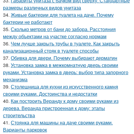
33.
Габариты унитаза с бачком вид сверху. Стандартные
размеры различных видов унитаза
34.
Живые бактерии для туалета на даче. Почему
бактерии не работают
35.
Сколько метров от бани до забора. Расстояния
между объектами на участке согласно нормам
36.
Чем лучше закрыть трубы в туалете. Как закрыть
канализационный стояк в туалете способы
37.
Обивка для двери. Почему выбирают дерматин
38.
Установка замка в межкомнатную дверь своими
руками. Установка замка в дверь: выбор типа запорного
механизма
39.
Столешница для кухни из искусственного камня
своими руками. Достоинства и недостатки
40.
Как построить Веранду к дому своими руками из
дерева. Веранда пристроенная к дому: этапы
строительства
41.
Стоянка для машины на даче своими руками.
Варианты парковок