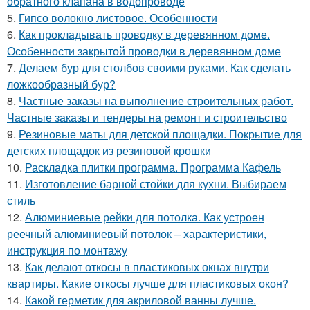
обратного клапана в водопроводе
5.
Гипсо волокно листовое. Особенности
6.
Как прокладывать проводку в деревянном доме.
Особенности закрытой проводки в деревянном доме
7.
Делаем бур для столбов своими руками. Как сделать
ложкообразный бур?
8.
Частные заказы на выполнение строительных работ.
Частные заказы и тендеры на ремонт и строительство
9.
Резиновые маты для детской площадки. Покрытие для
детских площадок из резиновой крошки
10.
Раскладка плитки программа. Программа Кафель
11.
Изготовление барной стойки для кухни. Выбираем
стиль
12.
Алюминиевые рейки для потолка. Как устроен
реечный алюминиевый потолок – характеристики,
инструкция по монтажу
13.
Как делают откосы в пластиковых окнах внутри
квартиры. Какие откосы лучше для пластиковых окон?
14.
Какой герметик для акриловой ванны лучше.