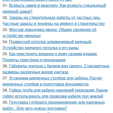
31.
Вскрыть замок в квартиру. Как вскрыть сувальдный
дверной замок?
32.
Заказы на строительные работы от частных лиц.
Частные заказы и тендеры на ремонт и строительство
33.
Монтаж доводчика двери. Общие сведения об
устройстве дверных
34.
Подвесной потолок алюминиевый реечный.
Устройство реечного потолка и его виды
35.
Как пристроить веранду к дому своими руками.
Проекты пристроек и реализация
36.
Габариты унитаза с бачком вид сверху. Стандартные
размеры различных видов унитаза
37.
Установка кирпичных столбов для забора. Расчет
кирпичных столбов и подготовка фундамента
38.
Гофра труба для кабеля наружной прокладки. Какую
гофру использовать для проводки кабеля под землей
39.
Грунтовка глубокого проникновения для наружных
работ. Для чего нужна грунтовка?