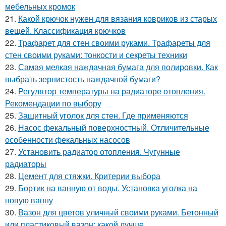
мебельных кромок
21.
Какой крючок нужен для вязания ковриков из старых
вещей. Классификация крючков
22.
Трафарет для стен своими руками. Трафареты для
стен своими руками: тонкости и секреты техники
23.
Самая мелкая наждачная бумага для полировки. Как
выбрать зернистость наждачной бумаги?
24.
Регулятор температуры на радиаторе отопления.
Рекомендации по выбору
25.
Защитный уголок для стен. Где применяются
26.
Насос фекальный поверхностный. Отличительные
особенности фекальных насосов
27.
Установить радиатор отопления. Чугунные
радиаторы
28.
Цемент для стяжки. Критерии выбора
29.
Бортик на ванную от воды. Установка уголка на
новую ванну
30.
Вазон для цветов уличный своими руками. Бетонный
или пластиковый вазон: какой лучше