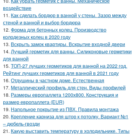
10.
Как убрать герметик с ванны. Механическое
воздействие
11.
Как сделать бордюр в ванной у стены. Зазор между
стеной и ванной и выбор бордюра
12.
Форма для бетонных колец. Производство
колодезных колец в 2020 году
13.
Вскрыть замок квартиры. Вскрытие входной двери
14.
Лучший герметик для ванны. Силиконовые герметики
для ванной
15.
ТОП-27 лучших герметиков для ванной на 2022 год.
Рейтинг лучших герметиков для ванной в 2021 году
16.
Отдушины в частном доме. Естественная
17.
Металлический профиль для стен. Виды профилей
18.
Размеры европаллета 1200х800. Конструкция и
размер европаллета (EUR)
19.
Напольное покрытие из ПВХ. Правила монтажа
20.
Крепление карниза для штор к потолку. Вариант №1
– дюбель-гвозди
21.
Какую выставить температуру в холодильнике. Типы