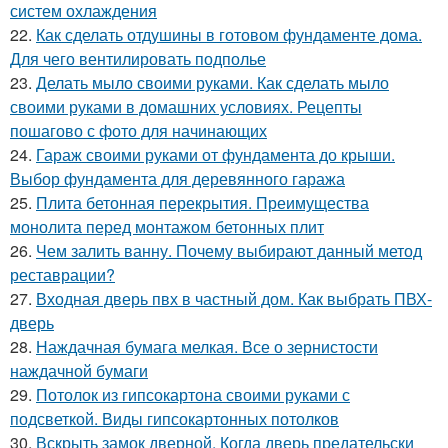
систем охлаждения
22.
Как сделать отдушины в готовом фундаменте дома.
Для чего вентилировать подполье
23.
Делать мыло своими руками. Как сделать мыло
своими руками в домашних условиях. Рецепты
пошагово с фото для начинающих
24.
Гараж своими руками от фундамента до крыши.
Выбор фундамента для деревянного гаража
25.
Плита бетонная перекрытия. Преимущества
монолита перед монтажом бетонных плит
26.
Чем залить ванну. Почему выбирают данный метод
реставрации?
27.
Входная дверь пвх в частный дом. Как выбрать ПВХ-
дверь
28.
Наждачная бумага мелкая. Все о зернистости
наждачной бумаги
29.
Потолок из гипсокартона своими руками с
подсветкой. Виды гипсокартонных потолков
30.
Вскрыть замок дверной. Когда дверь предательски