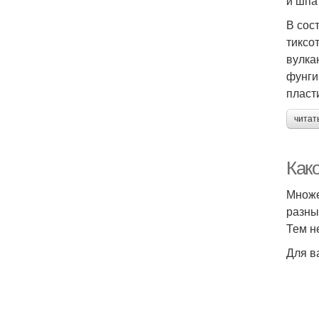
и шпа
В сос
тиксо
вулка
фунги
пласт
читат
Как
Множе
разны
Тем н
Для в