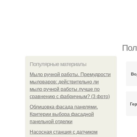
Пол
Популярные материалы
Во
Мыло ручной работы. Премудрости
мыловаров: действительно ли
мыло ручной работы лучше по
сравнению с фабричным? (3 фото)
Гер
Облицовка фасада панелями.
Критерии выбора фасадной
панельной отделки
Насосная станция с датчиком
А