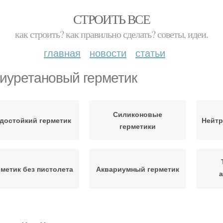
СТРОИТЬ ВСЕ
как строить? как правильно сделать? советы, идеи.
главная
новости
статьи
иуретановый герметик
Силиконовые
достойкий герметик
Нейтр
герметики
метик без пистолета
Аквариумный герметик
Шов в ванной
криловый герметик