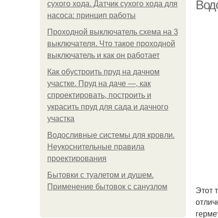
Вод
сухого хода. Датчик сухого хода для
насоса: принцип работы
Проходной выключатель схема на 3
Г
выключателя. Что такое проходной
выключатель и как он работает
Как обустроить пруд на дачном
участке. Пруд на даче —, как
Са
спроектировать, построить и
украсить пруд для сада и дачного
участка
Водосливные системы для кровли.
Гер
Неукоснительные правила
проектирования
Бытовки с туалетом и душем.
По
Применение бытовок с санузлом
Этот 
отлич
герме