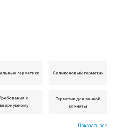
альные герметики
Силиконовый герметик
Требования к
Герметик для ванной
аквариумному
комнаты
герметику
Показать все
Герметик для
Санитарный герметик