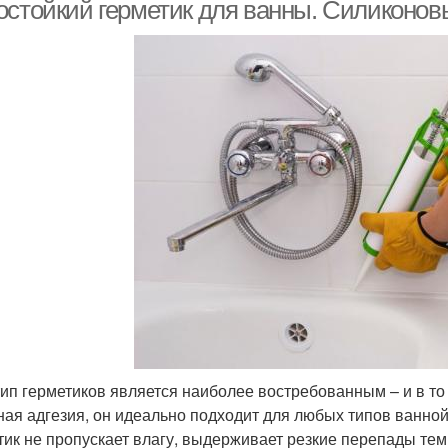
герметиком
а
остойкий герметик для ванны. Силиконов
Автомобильные
Герм
ерметики для авто
герметики
Качественные
нитарные герметики
Бит
герметики
Высокомодульные
метики для ванной и
Герме
герметики
Противогрибковые
пулярные герметики
Поли
тип герметиков является наиболее востребованным – и в то
герметики
ная адгезия, он идеально подходит для любых типов ванно
тик не пропускает влагу, выдерживает резкие перепады темп