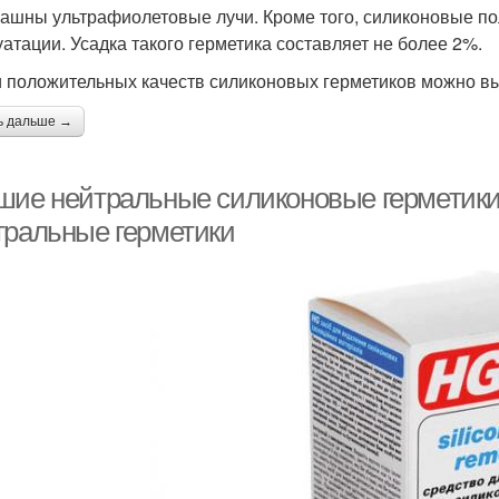
рашны ультрафиолетовые лучи. Кроме того, силиконовые п
боты с силиконовым
уатации. Усадка такого герметика составляет не более 2%.
герметиком
 положительных качеств силиконовых герметиков можно в
ь дальше →
шие нейтральные силиконовые герметики
тральные герметики