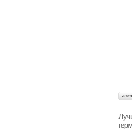
читат
Луч
гер