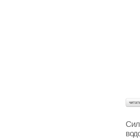
читат
Сил
вод