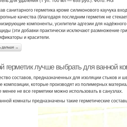
тель для удаления (1 уп. 100 мл — 655 руб.). Фото: HG
тав санитарного герметика кроме силиконового каучука вх
тропные качества (благодаря последним герметик не стекае
низирующие компоненты, усилители адгезии для надёжного 
циды (эти добавки практически исключают размножение гри
ификаторы и красители.
ь дальше →
ой герметик лучше выбрать для ванной к
ство составов, предназначенных для изоляции стыков и швов
е композиции, которые производят из полимерных матери
е менее не все герметики можно использовать в санузлах.
анной комнаты предназначены такие герметические состав