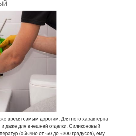
криловых ванн
ый
етики для ванной
Акриловые герметики
комнаты
Герметики для
умный герметик
наружных работ
тики для душевых
Герметик для душевой
мерный герметик
Герметик для швов
 же время самым дорогим. Для него характерна
й и даже для внешней отделки. Силиконовый
ератур (обычно от -50 до +200 градусов), ему