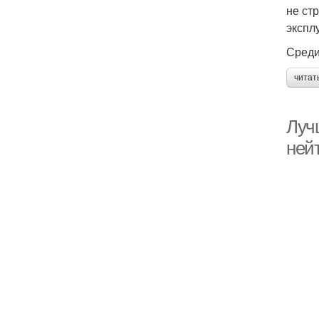
не ст
Ра
экспл
Среди
читат
Луч
ней