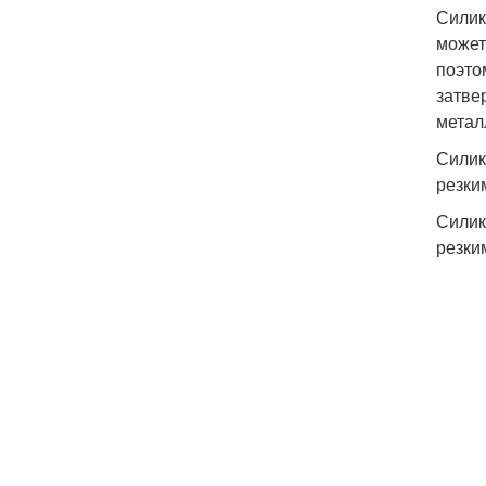
Силик
может
поэто
затве
метал
Силик
резки
Силик
резки