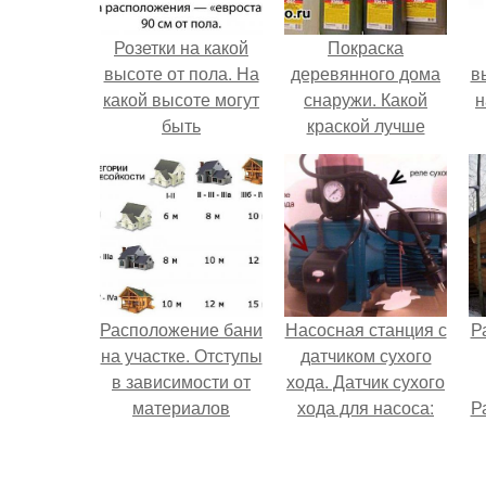
Розетки на какой
Покраска
высоте от пола. На
деревянного дома
в
какой высоте могут
снаружи. Какой
н
быть
краской лучше
покрасить
деревянный дом
в
снаружи
Расположение бани
Насосная станция с
Р
на участке. Отступы
датчиком сухого
в зависимости от
хода. Датчик сухого
материалов
хода для насоса:
Р
принцип работы