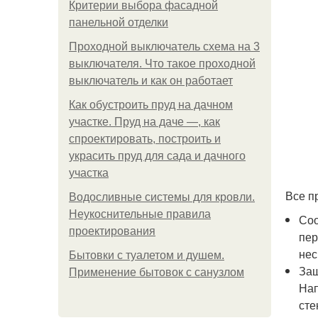
Критерии выбора фасадной
панельной отделки
Проходной выключатель схема на 3
выключателя. Что такое проходной
выключатель и как он работает
Как обустроить пруд на дачном
участке. Пруд на даче —, как
спроектировать, построить и
украсить пруд для сада и дачного
участка
Все п
Водосливные системы для кровли.
Неукоснительные правила
Соо
проектирования
пер
нес
Бытовки с туалетом и душем.
Защ
Применение бытовок с санузлом
Нап
сте