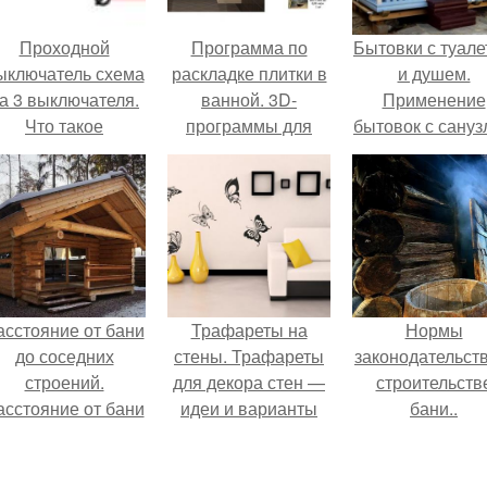
Проходной
Программа по
Бытовки с туал
ыключатель схема
раскладке плитки в
и душем.
а 3 выключателя.
ванной. 3D-
Применение
Что такое
программы для
бытовок с сану
проходной
раскладки ванной
ыключатель и как
плитки
он работает
асстояние от бани
Трафареты на
Нормы
до соседних
стены. Трафареты
законодательств
строений.
для декора стен —
строительств
асстояние от бани
идеи и варианты
бани..
до соседнего
вырезания узоров
Строительств
участка: СНиП
для нанесения
бани и расстоя
трафаретных