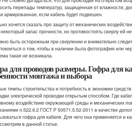
! Не сложно догадаться, что для прокладки на открытом во
осить перепады температур, защищенная от влажности, дост
, и армированная, если кабель будет подвешен.
ьно хочется сказать про защиту от механических воздействи
 некоторый запас прочности, но противостоять сверлу ей не
ажно быть осторожным при сверлении и внимательно следит
покоиться о том, чтобы в наличии была фотография или че
ема такая не возникала.
ра для проводов размеры. Гофра для ка
бенности монтажа и выбора
ые темпы строительства и потребность в экономии средст
адки электрической проводки открытым способом. Где каб
ивному воздействию окружающей среды и механических пов
ваниями п.522.6.2 ГОСТ Р 50571.5.52-2011 в качестве доп
ьзоваться гофра для кабеля. Для чего она применяется и к
ссмотрим в данной статье.