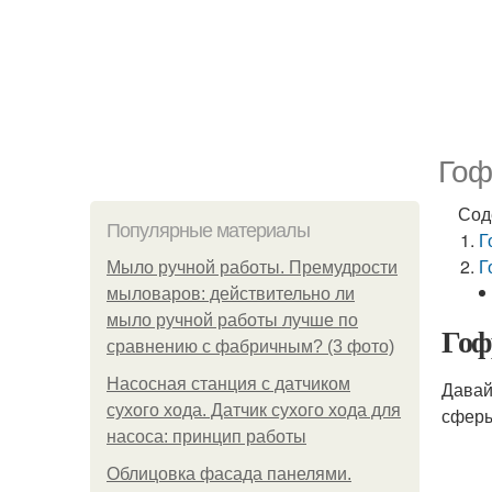
Гоф
Сод
Популярные материалы
Г
Г
Мыло ручной работы. Премудрости
мыловаров: действительно ли
мыло ручной работы лучше по
Гоф
сравнению с фабричным? (3 фото)
Насосная станция с датчиком
Давай
сухого хода. Датчик сухого хода для
сферы
насоса: принцип работы
Облицовка фасада панелями.