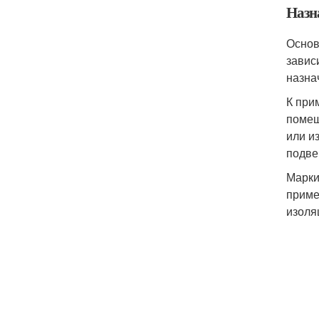
Назн
Основ
завис
назна
К при
помещ
или и
подве
Марки
приме
изоля