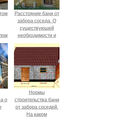
етом
Расстояние бани от
забора соседа. О
существующей
злом
необходимости и
предписаниях
Нормы
а о
строительства бани
е
от забора соседей.
На каком
о
расстоянии строить
ния
баню от забора и
дома соседей: