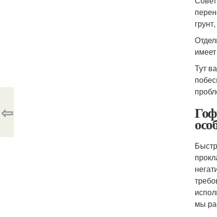
Совет
перен
грунт
Отдел
имеет
Тут в
побес
пробл
⇦
Гоф
осо
Быстр
прокл
негат
требо
испол
мы ра