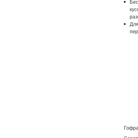
Бес
кус
раз
Для
пер
Гофра