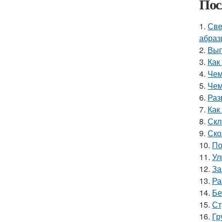
Пос
1.
Све
абраз
2.
Вып
3.
Как
4.
Чем
5.
Чем
6.
Раз
7.
Как
8.
Скл
9.
Ско
10.
По
11.
Ул
12.
За
13.
Ра
14.
Бе
15.
Ст
16.
Гр