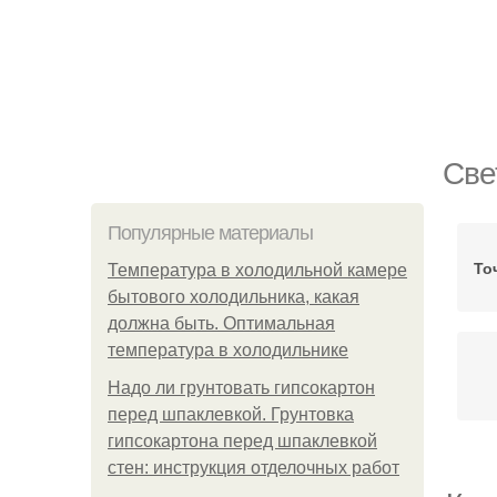
Све
Популярные материалы
То
Температура в холодильной камере
бытового холодильника, какая
должна быть. Оптимальная
температура в холодильнике
Надо ли грунтовать гипсокартон
перед шпаклевкой. Грунтовка
гипсокартона перед шпаклевкой
стен: инструкция отделочных работ