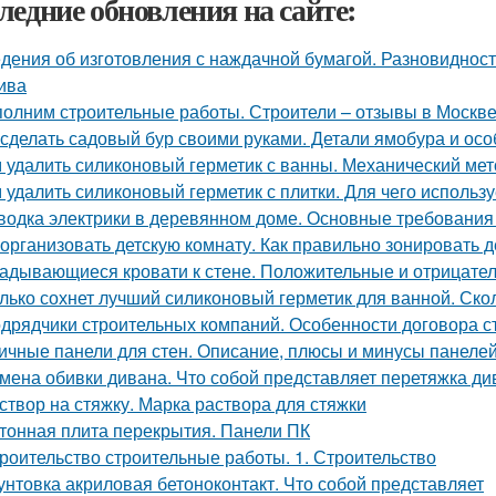
ледние обновления на сайте:
дения об изготовления с наждачной бумагой. Разновидност
ива
олним строительные работы. Строители – отзывы в Москв
 сделать садовый бур своими руками. Детали ямобура и осо
 удалить силиконовый герметик с ванны. Механический мет
 удалить силиконовый герметик с плитки. Для чего использу
водка электрики в деревянном доме. Основные требования
 организовать детскую комнату. Как правильно зонировать 
адывающиеся кровати к стене. Положительные и отрицате
лько сохнет лучший силиконовый герметик для ванной. Ско
дрядчики строительных компаний. Особенности договора с
ичные панели для стен. Описание, плюсы и минусы панеле
мена обивки дивана. Что собой представляет перетяжка ди
створ на стяжку. Марка раствора для стяжки
тонная плита перекрытия. Панели ПК
роительство строительные работы. 1. Строительство
унтовка акриловая бетоноконтакт. Что собой представляет