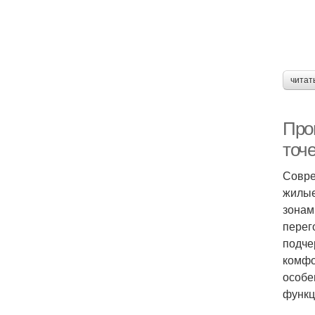
читат
Про
точ
Совре
жилые
зонам
перег
подче
комфо
особе
функц