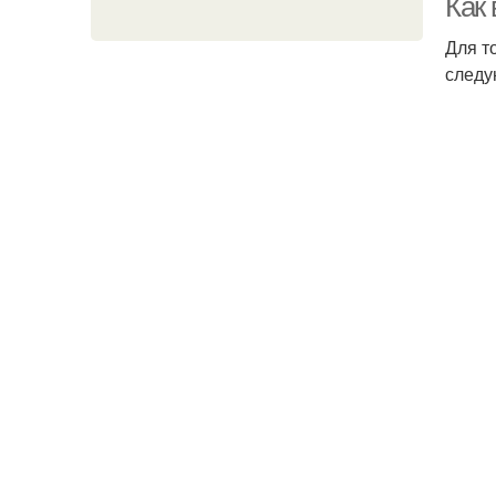
Как
Для т
следу