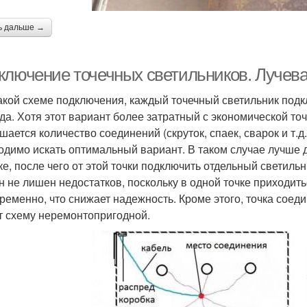
ь дальше →
ключение точечных светильников. Лучев
акой схеме подключения, каждый точечный светильник подк
да. Хотя этот вариант более затратный с экономической точ
ается количество соединений (скруток, спаек, сварок и т.д.
одимо искать оптимальный вариант. В таком случае лучше д
ке, после чего от этой точки подключить отдельный светиль
он не лишен недостатков, поскольку в одной точке приходит
ременно, что снижает надежность. Кроме этого, точка соед
т схему неремонтопригодной.