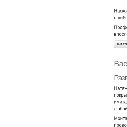
Наско
ошибо
Профе
впосл
читат
Вас
Раз
Натяж
покры
имита
любой
Монта
прово