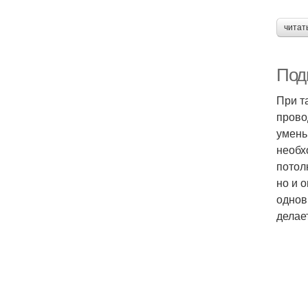
читат
Под
При т
прово
уменьш
необх
потол
но и 
однов
делае