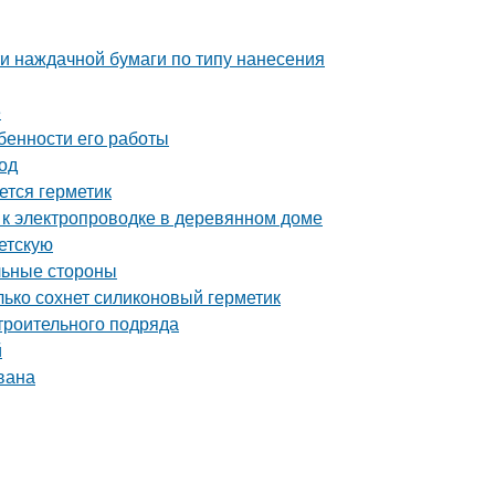
и наждачной бумаги по типу нанесения
е
бенности его работы
од
ется герметик
 к электропроводке в деревянном доме
детскую
льные стороны
лько сохнет силиконовый герметик
троительного подряда
й
вана