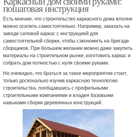
Каркасный дом своими руками:
пошаговая инструкция
Есть мнение, что строительство каркасного дома вполне
Арматура в ленточном
Арматуры под
можно осилить самостоятельно. Например, заказать на
фундаменте
ленточный фундамент
заводе силовой каркас с инструкцией для
самостоятельной сборки, чтобы сэкономить на бригаде
сборщиков. При большем желании можно даже закупить
материалы на строительном рынке, изготовить каркас и
Хомуты в ленточном
Инструкция к
собрать дом полностью с нуля своими руками.
фундаменте
фундаменту
Но очевидно, что браться за такое мероприятие стоит,
только досконально изучив каркасную технологию
строительства, пообщавшись с профильными
Опалубка для
Опалубки для
строительными компаниями и владея базовыми
фундамента
фундамента
навыками сборки деревянных конструкций.
Арматуры под
Арматура для
фундамент
ленточного фундамента