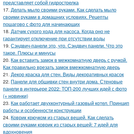
представляет собой гидрострелка
17.
Делать мыло своими руками. Как сделать мыло
своими руками в домашних условиях. Рецепты
пошагово с фото для начинающих
18.
Датчик сухого хода для насоса. Когда оно не
гарантирует отключение при отсутствии воды
19.
Сэндвич-панели это, что. Сэндвич панели. Что это
такое. Плюсы и минусы
20.
Как вставить замок в межкомнатную дверь с ручкой.
Как правильно врезать замок вмежкомнатную дверь
21.
Декор краска для стен. Виды декоративных красок
22.
Панели для обшивки стен внутри дома. Стеновые
панели в интерьере 2022: ТОП-200 лучших идей с фото
(+ новинки)
23.
Как работает двухконтурный газовый котел. Принцип
работы и особенности конструкции
24.
Коврик крючком из старых вещей. Как сделать
своими руками коврик из старых вещей: 7 идей для
вдохновения