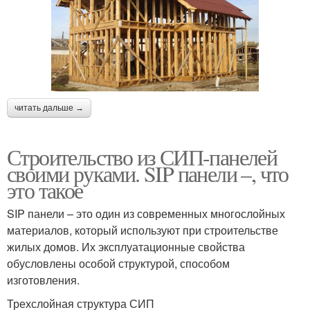
Арматуры для
Арматуры для
фундамента
ленточного фундамента
читать дальше →
Арматуры на
Арматуры в ленточном
фундамент
фундаменте
Строительство из СИП-панелей
своими руками. SIP панели –, что
это такое
Каркас для ленточного
Фундамент под забор
фундамента
SIP панели – это один из современных многослойных
материалов, который используют при строительстве
жилых домов. Их эксплуатационные свойства
обусловлены особой структурой, способом
Фундамент под теплицу
изготовления.
Трехслойная структура СИП