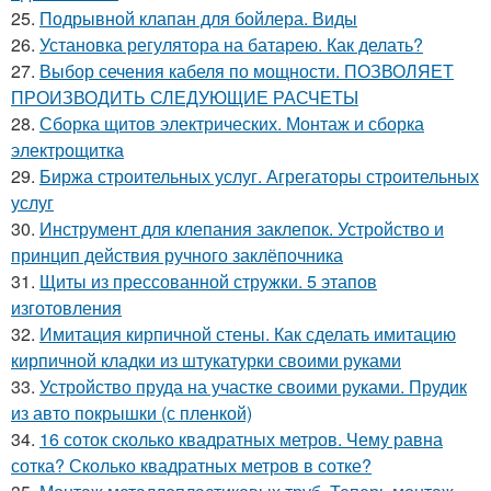
25.
Подрывной клапан для бойлера. Виды
26.
Установка регулятора на батарею. Как делать?
27.
Выбор сечения кабеля по мощности. ПОЗВОЛЯЕТ
ПРОИЗВОДИТЬ СЛЕДУЮЩИЕ РАСЧЕТЫ
28.
Сборка щитов электрических. Монтаж и сборка
электрощитка
29.
Биржа строительных услуг. Агрегаторы строительных
услуг
30.
Инструмент для клепания заклепок. Устройство и
принцип действия ручного заклёпочника
31.
Щиты из прессованной стружки. 5 этапов
изготовления
32.
Имитация кирпичной стены. Как сделать имитацию
кирпичной кладки из штукатурки своими руками
33.
Устройство пруда на участке своими руками. Прудик
из авто покрышки (с пленкой)
34.
16 соток сколько квадратных метров. Чему равна
сотка? Сколько квадратных метров в сотке?