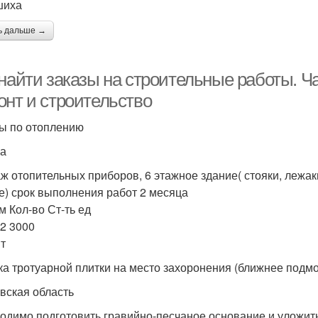
шиха
ь дальше →
 найти заказы на строительные работы. Ч
онт и строительство
ы по отоплению
а
ж отопительных приборов, 6 этажное здание( стояки, лежаки
е) срок выполнения работ 2 месяца
м Кол-во Ст-ть ед
82 3000
т
ка тротуарной плитки на место захоронения (ближнее подмос
вская область
одимо подготовить гравийно-песчаное основание и уложить