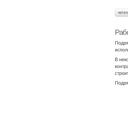
читат
Рабо
Подря
испол
В нек
контр
строи
Подря