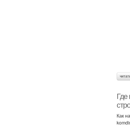
читат
Где 
стро
Как на
komdi