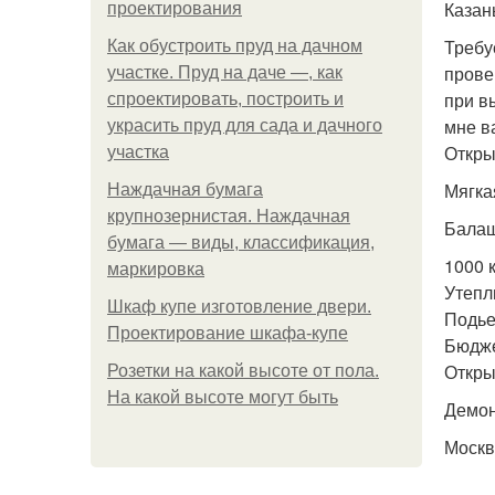
Казан
проектирования
Требу
Как обустроить пруд на дачном
прове
участке. Пруд на даче —, как
при в
спроектировать, построить и
мне в
украсить пруд для сада и дачного
Откры
участка
Мягка
Наждачная бумага
крупнозернистая. Наждачная
Бала
бумага — виды, классификация,
1000 
маркировка
Утепл
Шкаф купе изготовление двери.
Подье
Проектирование шкафа-купе
Бюдже
Откры
Розетки на какой высоте от пола.
На какой высоте могут быть
Демо
Москв