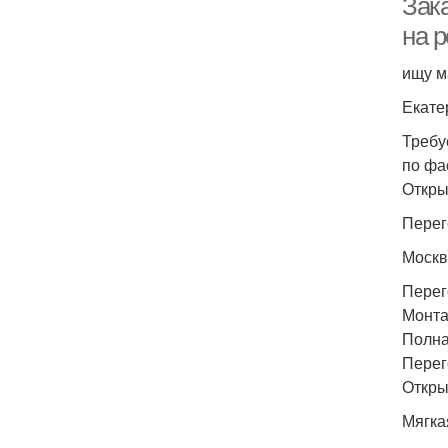
Зак
на 
ищу м
Екате
Требу
по фа
Откры
Перег
Москв
Перег
Монта
Полна
Перег
Откры
Мягка