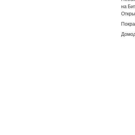
на Би
Откры
Покра
Домо