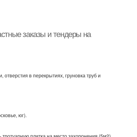
астные заказы и тендеры на
, отверстия в перекрытиях, груновка труб и
ковье, юг).
 тротуарную плитка на место захоронения (5м2)