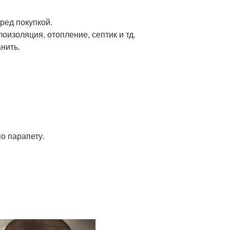
ред покупкой.
оизоляция, отопление, септик и тд.
анить.
по парапету.