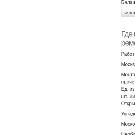
Бала
читат
Где
рем
Работ
Москв
Монта
проче
Ед. из
шт. 2
Откры
Уклад
Моско
Необх