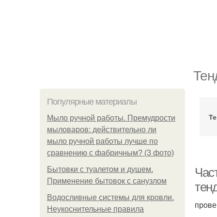
Тен
Популярные материалы
Те
Мыло ручной работы. Премудрости
мыловаров: действительно ли
мыло ручной работы лучше по
сравнению с фабричным? (3 фото)
Бытовки с туалетом и душем.
Час
Применение бытовок с санузлом
тен
Водосливные системы для кровли.
прове
Неукоснительные правила