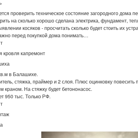
ь
ется проверить техническое состояние загородного дома пе
рить на сколько хорошо сделана электрика, фундамент, тепл
ыявлении косяков - просчитать сколько будет стоить их устр
ажно перед покупкой дома понимать…
т
я кровля капремонт
шиха
кв.м в Балашихе.
итель, стяжка, праймер и 2 слоя. Плюс оцинковку повесить 
м краном. На стяжку будет бетононасос.
т 950 тыс. Только РФ.
т
нтаж
а