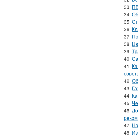
33.
ПВ
34.
Об
35.
Ст
36.
Кл
37.
По
38.
Цв
39.
Тр
40.
Са
41.
Ка
совет
42.
Об
43.
Га
44.
Ка
45.
Че
46.
До
реком
47.
На
48.
Из