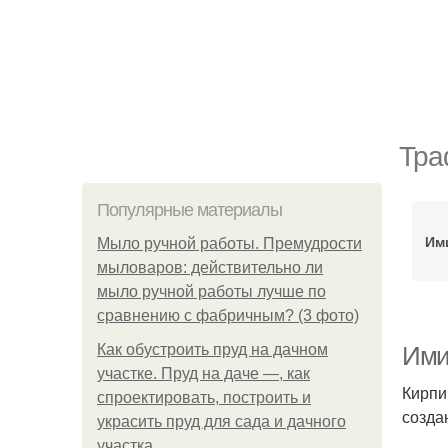
Тра
Популярные материалы
Им
Мыло ручной работы. Премудрости
мыловаров: действительно ли
мыло ручной работы лучше по
сравнению с фабричным? (3 фото)
Как обустроить пруд на дачном
Ими
участке. Пруд на даче —, как
Кирпи
спроектировать, построить и
созда
украсить пруд для сада и дачного
участка