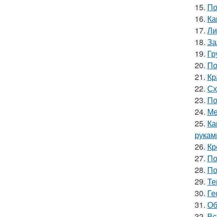
15.
По
16.
Ка
17.
Ли
18.
За
19.
Гр
20.
По
21.
Кр
22.
Сх
23.
По
24.
Ме
25.
Ка
рукам
26.
Кр
27.
По
28.
По
29.
Те
30.
Ге
31.
Об
32.
Вс