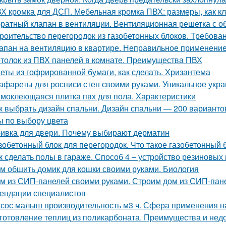
Х кромка для ДСП. Мебельная кромка ПВХ: размеры, как к
ратный клапан в вентиляции. Вентиляционная решетка с 
роительство перегородок из газобетонных блоков. Требован
апан на вентиляцию в квартире. Неправильное применени
толок из ПВХ панелей в комнате. Преимущества ПВХ
еты из гофрированной бумаги, как сделать. Хризантема
афареты для росписи стен своими руками. Уникальное ук
моклеющаяся плитка пвх для пола. Характеристики
к выбрать дизайн спальни. Дизайн спальни — 200 вариант
ы по выбору цвета
ивка для двери. Почему выбирают дерматин
зобетонный блок для перегородок. Что такое газобетонный 
к сделать полы в гараже. Способ 4 – устройство резиновых
м обшить домик для кошки своими руками. Биология
м из СИП-панелей своими руками. Строим дом из СИП-пане
ендации специалистов
сос малыш производительность м3 ч. Сфера применения н
готовление теплиц из поликарбоната. Преимущества и недо