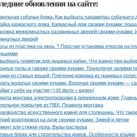
ледние обновления на сайте:
вильная собачья будка. Как выбрать параметры собачьего 
ойка каркасного дома. Каркасный дом своими руками: поша
ановка межкомнатных раздвижных дверей своими руками. 
мнатных дверей
осы из пластика на окна. ? Простая установка откосов на 
укциями
 выбрать герметик для душевых кабин. Что важно при выбо
онные полы в гараже своими руками. Технология заливки п
рики из старых вещей. Плетение коврика из тканевых полос
лать водопад своими руками. Водопад своими руками — са
ойки у себя на участке (135 фото + видео)
вила монтажа электропроводки в деревянном доме. Главн
польное покрытие из ПВХ. Правила монтажа
оизводство искусственного камня для столешниц. Что тако
тний водопровод на даче своими руками. Зимой и летом
мент для стяжки пола. Виды раствора
товые блоки для строительства домов. Особенности кладки