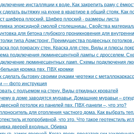
дключение инсталляции к воде. Как закрепить раму с ёмко
к сделать вытяжку на кухне в квартире в общий стояк. Как 
ст шифера плоский. Шифер плоский - размеры листа
ливка эпоксидной смолой столешницы. Свойства материал
унтовка для бетона глубокого проникновения для внутренни
толки типа Армстронг. Преимущества подвесных потолков 
аска под покраску стен. Краска для стен. Виды и плюсы покр
ема подключения люминесцентной лампы с дросселем. Сх
дключение люминесцентных ламп. Схемы подключения люм
бельная кромка пвх. ПВХ кромки
к сделать бытовку своими руками чертежи с металлокаркасо
и — фото инструкция
овать с подъемом на стену. Виды откидных кроватей
чему в доме заводятся муравьи. Домашние муравьи – откуд
двесной потолок из панелей пвх. ПВХ-панели –, что это?
плоноситель для отопления частного дома. Как выбрать те
отекстиль иглопробивной, что это. Что такое геотекстиль и
ивка дверей входных. Обивка
крыть замок дверной. Когда дверь предательски захлопнулас