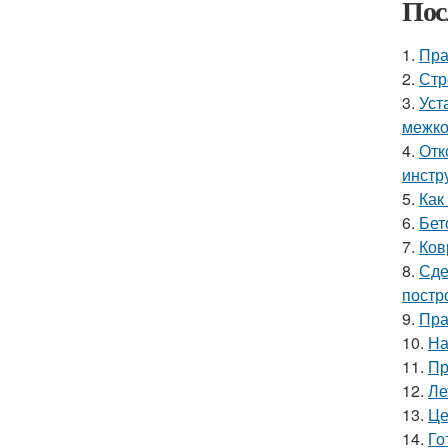
Пос
1.
Пра
2.
Стр
3.
Уст
межко
4.
Отк
инстр
5.
Как
6.
Бет
7.
Ков
8.
Сде
постр
9.
Пра
10.
На
11.
Пр
12.
Ле
13.
Це
14.
Го