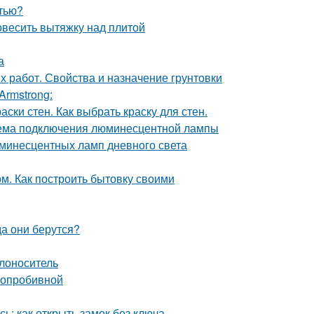
стью?
повесить вытяжку над плитой
а
х работ. Свойства и назначение грунтовки
Armstrong:
аски стен. Как выбрать краску для стен.
ема подключения люминесцентной лампы
инесцентных ламп дневного света
м. Как построить бытовку своими
а они берутся?
плоноситель
глопробивной
ь: как открыть замок без ключа