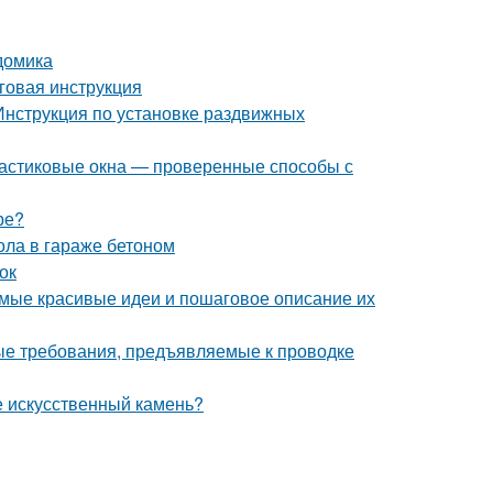
домика
говая инструкция
Инструкция по установке раздвижных
пластиковые окна — проверенные способы с
ре?
ола в гараже бетоном
ок
мые красивые идеи и пошаговое описание их
ые требования, предъявляемые к проводке
е искусственный камень?