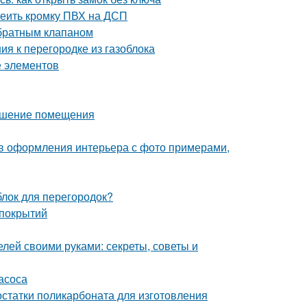
леить кромку ПВХ на ДСП
обратным клапаном
ия к перегородке из газоблока
е элементов
рашение помещения
ов оформления интерьера с фото примерами,
блок для перегородок?
 покрытий
лей своими руками: секреты, советы и
асоса
статки поликарбоната для изготовления