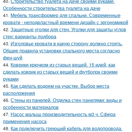
40.
Строительство туалета на даче своими руками.
Особенности строительства туалета на даче
41.
Мебель трансформер для спальни. Современные
кровати - неподвластный времени дизайн с эргономикой
42.
Защитные уголки для стен. Уголки для защиты углов
стен: варианты подбора
43.
Изголовье кровати в какую сторону должно стоять.
Общие правила установки спального места согласно
фен-шуй
44.
Коврики крючком из старых вещей. 15 идей, как
сделать коврик из старых вещей и футболок своими
руками
45.
Как сделать водоем на участке. Выбор места
расположения
46.
Стены из панелей. Отделка стен панелями: виды и
особенности материалов
47.
Насос малыш производительность м3 ч. Сфера
применения насоса
48.
Как подключить греющий кабель для водопровода.