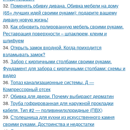
32.
Поменять обивку дивана. Обивка мебели на дому
(65+ лучших идей своими руками): подарите вашему
дивану новую жизнь!
33.
Как обновить полированную мебель своими руками.
Реставрация поверхности – шпаклюем, клеим и
шлифуем
34.
Открыть замок входной. Когда приходится
взламывать замок?
35.
Забор с кирпичными столбами своими руками.
Фундамент для забора с кирпичными столбами: схемы и
видео
36.
Топаз канализационные системы. Д —
Компрессорный отсек
37.
Обивка для двери. Почему выбирают дерматин
38.
Труба гофрированная для наружной прокладки
кабеля. Тип #2 — поливинилхлоридные (ПВХ)
39.
Столешница для кухни из искусственного камня
своими руками. Достоинства и недостатки