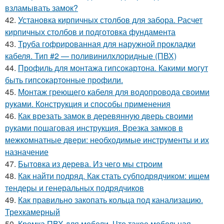
взламывать замок?
42.
Установка кирпичных столбов для забора. Расчет
кирпичных столбов и подготовка фундамента
43.
Труба гофрированная для наружной прокладки
кабеля. Тип #2 — поливинилхлоридные (ПВХ)
44.
Профиль для монтажа гипсокартона. Какими могут
быть гипсокартонные профили.
45.
Монтаж греющего кабеля для водопровода своими
руками. Конструкция и способы применения
46.
Как врезать замок в деревянную дверь своими
руками пошаговая инструкция. Врезка замков в
межкомнатные двери: необходимые инструменты и их
назначение
47.
Бытовка из дерева. Из чего мы строим
48.
Как найти подряд. Как стать субподрядчиком: ищем
тендеры и генеральных подрядчиков
49.
Как правильно закопать кольца под канализацию.
Трехкамерный
50.
Кромка ПВХ для мебели. Что такое мебельная