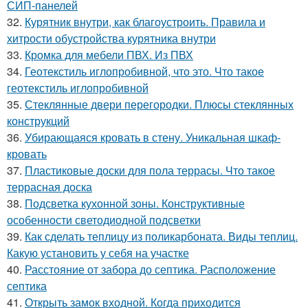
СИП-панелей
32.
Курятник внутри, как благоустроить. Правила и
хитрости обустройства курятника внутри
33.
Кромка для мебели ПВХ. Из ПВХ
34.
Геотекстиль иглопробивной, что это. Что такое
геотекстиль иглопробивной
35.
Стеклянные двери перегородки. Плюсы стеклянных
конструкций
36.
Убирающаяся кровать в стену. Уникальная шкаф-
кровать
37.
Пластиковые доски для пола террасы. Что такое
террасная доска
38.
Подсветка кухонной зоны. Конструктивные
особенности светодиодной подсветки
39.
Как сделать теплицу из поликарбоната. Виды теплиц.
Какую установить у себя на участке
40.
Расстояние от забора до септика. Расположение
септика
41.
Открыть замок входной. Когда приходится