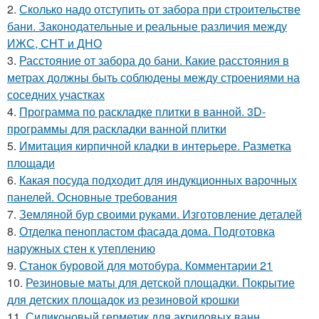
2.
Сколько надо отступить от забора при строительстве
бани. Законодательные и реальные различия между
ИЖС, СНТ и ДНО
3.
Расстояние от забора до бани. Какие расстояния в
метрах должны быть соблюдены между строениями на
соседних участках
4.
Программа по раскладке плитки в ванной. 3D-
программы для раскладки ванной плитки
5.
Имитация кирпичной кладки в интерьере. Разметка
площади
6.
Какая посуда подходит для индукционных варочных
панелей. Основные требования
7.
Земляной бур своими руками. Изготовление деталей
8.
Отделка пенопластом фасада дома. Подготовка
наружных стен к утеплению
9.
Станок буровой для мотобура. Комментарии 21
10.
Резиновые маты для детской площадки. Покрытие
для детских площадок из резиновой крошки
11.
Силиконовый герметик для акриловых ванн.