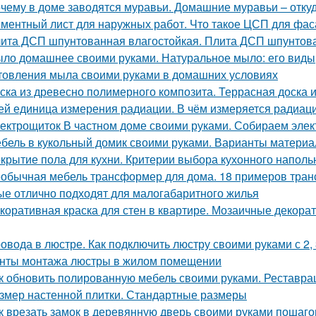
чему в доме заводятся муравьи. Домашние муравьи – откуд
ментный лист для наружных работ. Что такое ЦСП для фа
ита ДСП шпунтованная влагостойкая. Плита ДСП шпунтов
ло домашнее своими руками. Натуральное мыло: его виды,
товления мыла своими руками в домашних условиях
ска из древесно полимерного композита. Террасная доска 
ей единица измерения радиации. В чём измеряется радиац
ектрощиток В частном доме своими руками. Собираем элект
бель в кукольный домик своими руками. Варианты материа
крытие пола для кухни. Критерии выбора кухонного наполь
обычная мебель трансформер для дома. 18 примеров тран
ые отлично подходят для малогабаритного жилья
коративная краска для стен в квартире. Мозаичные декорат
овода в люстре. Как подключить люстру своими руками с 2,
нты монтажа люстры в жилом помещении
к обновить полированную мебель своими руками. Реставр
змер настенной плитки. Стандартные размеры
к врезать замок в деревянную дверь своими руками пошаго