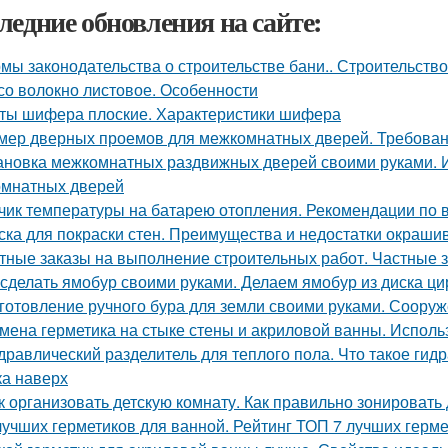
ледние обновления на сайте:
мы законодательства о строительстве бани.. Строительство
со волокно листовое. Особенности
ты шифера плоские. Характеристики шифера
мер дверных проемов для межкомнатных дверей. Требова
ановка межкомнатных раздвижных дверей своими руками. 
мнатных дверей
чик температуры на батарею отопления. Рекомендации по 
ска для покраски стен. Преимущества и недостатки окраши
тные заказы на выполнение строительных работ. Частные з
 сделать ямобур своими руками. Делаем ямобур из диска ц
готовление ручного бура для земли своими руками. Соору
мена герметика на стыке стены и акриловой ванны. Исполь
дравлический разделитель для теплого пола. Что такое гид
ка наверх
к организовать детскую комнату. Как правильно зонировать
лучших герметиков для ванной. Рейтинг ТОП 7 лучших герм