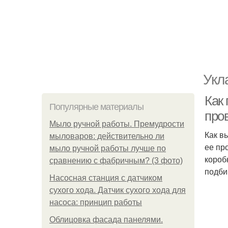
Укл
Как
Популярные материалы
про
Мыло ручной работы. Премудрости
Как в
мыловаров: действительно ли
ее пр
мыло ручной работы лучше по
короб
сравнению с фабричным? (3 фото)
подби
Насосная станция с датчиком
сухого хода. Датчик сухого хода для
насоса: принцип работы
Облицовка фасада панелями.