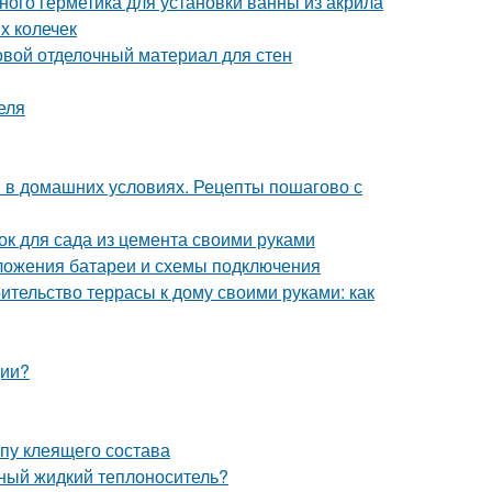
ного герметика для установки ванны из акрила
х колечек
овой отделочный материал для стен
еля
и в домашних условиях. Рецепты пошагово с
ок для сада из цемента своими руками
ложения батареи и схемы подключения
ительство террасы к дому своими руками: как
ции?
пу клеящего состава
ьный жидкий теплоноситель?