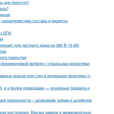
а они берутся?
сада?
анная
 характеристика состава и рецепты
из ДПК
ия
рощит для частного дома на 380 В 15 кВт
лов
ного покрытия
сформируемой мебели с откидными кроватями,
ивные краски для стен в интерьере квартиры (с
 3, 4 и более проводами — основные правила и
ация поверхности – шпаклюем, клеим и шлифуем
вая инструкция. Врезка замков в межкомнатные