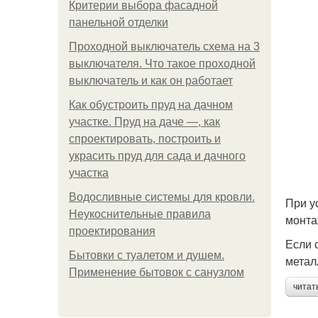
Критерии выбора фасадной
панельной отделки
Проходной выключатель схема на 3
выключателя. Что такое проходной
выключатель и как он работает
Как обустроить пруд на дачном
участке. Пруд на даче —, как
спроектировать, построить и
украсить пруд для сада и дачного
участка
Водосливные системы для кровли.
При у
Неукоснительные правила
монта
проектирования
Если 
Бытовки с туалетом и душем.
метал
Применение бытовок с санузлом
читат