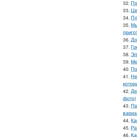
32.
По
33.
Це
34.
Пл
35.
Мы
приго
36.
До
37.
Гр
38.
Эл
39.
Ме
40.
По
41.
Не
котор
42.
Де
фото)
43.
Пр
вариа
44.
Ка
45.
Ра
46.
Ка