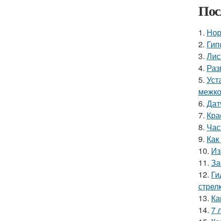
Пос
1.
Нор
2.
Гип
3.
Лис
4.
Раз
5.
Уст
межко
6.
Дат
7.
Кра
8.
Час
9.
Как
10.
Из
11.
За
12.
Ги
стрел
13.
Ка
14.
7 