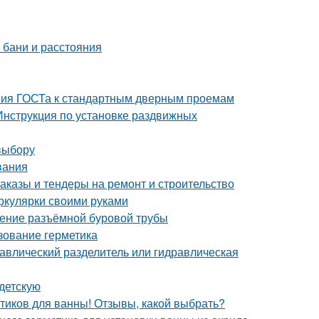
 бани и расстояния
ния ГОСТа к стандартным дверным проемам
Инструкция по установке раздвижных
выбору
вания
аказы и тендеры на ремонт и строительство
иркулярки своими руками
жение разъёмной буровой трубы
зование герметика
равлический разделитель или гидравлическая
 детскую
етиков для ванны! Отзывы, какой выбрать?