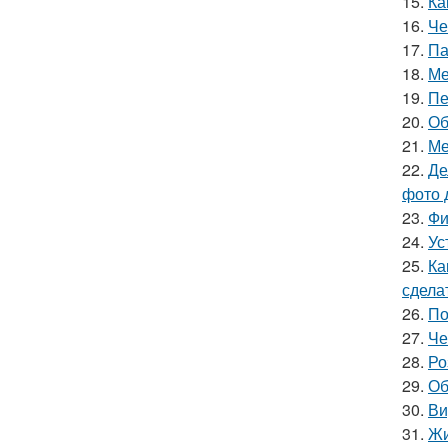
15.
Ка
16.
Че
17.
Па
18.
Ме
19.
Пе
20.
Об
21.
Ме
22.
Де
фото 
23.
Фи
24.
Ус
25.
Ка
сдела
26.
По
27.
Че
28.
Ро
29.
Об
30.
Ви
31.
Жи