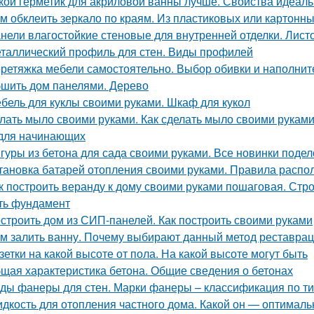
кой герметик для акриловой ванны лучше. Свойства идеаль
м обклеить зеркало по краям. Из пластиковых или картонны
нели влагостойкие стеновые для внутренней отделки. Лист
таллический профиль для стен. Виды профилей
ретяжка мебели самостоятельно. Выбор обивки и наполнит
шить дом панелями. Дерево
бель для куклы своими руками. Шкаф для кукол
лать мыло своими руками. Как сделать мыло своими рукам
для начинающих
гуры из бетона для сада своими руками. Все новинки подел
тановка батарей отопления своими руками. Правила распо
к построить веранду к дому своими руками пошаговая. Стро
ть фундамент
строить дом из СИП-панелей. Как построить своими руками
м залить ванну. Почему выбирают данный метод реставра
зетки на какой высоте от пола. На какой высоте могут быть
щая характеристика бетона. Общие сведения о бетонах
ды фанеры для стен. Марки фанеры – классификация по ти
дкость для отопления частного дома. Какой он — оптимал