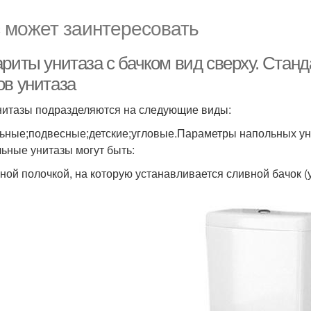
 может заинтересовать
ариты унитаза с бачком вид сверху. Ста
ов унитаза
нитазы подразделяются на следующие виды:
ьные;подвесные;детские;угловые.Параметры напольных ун
ьные унитазы могут быть:
ьной полочкой, на которую устанавливается сливной бачок (у