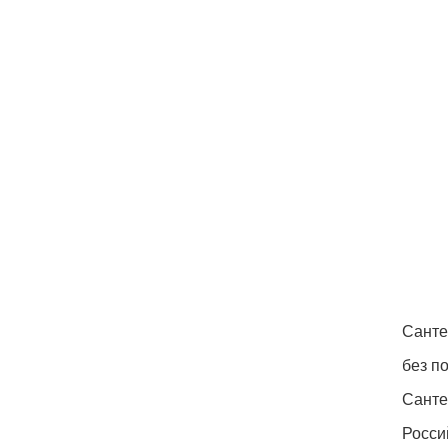
Санте
без п
Санте
Росси