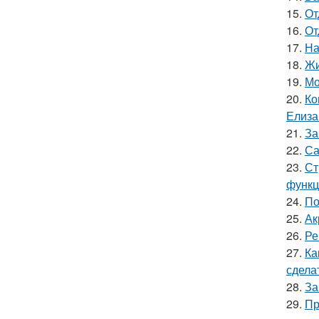
15.
От
16.
От
17.
На
18.
Жи
19.
Мо
20.
Ко
Елиза
21.
За
22.
Са
23.
Ст
функц
24.
По
25.
Ак
26.
Ре
27.
Ка
сдела
28.
За
29.
Пр