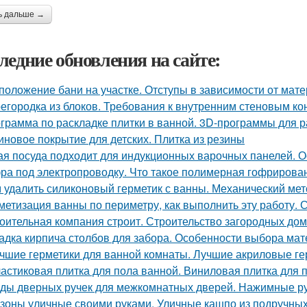
ь дальше →
ледние обновления на сайте:
положение бани на участке. Отступы в зависимости от мат
егородка из блоков. Требования к внутренним стеновым ко
грамма по раскладке плитки в ванной. 3D-программы для р
иновое покрытие для детских. Плитка из резины
ая посуда подходит для индукционных варочных панелей. 
ра под электропроводку. Что такое полимерная гофрирован
 удалить силиконовый герметик с ванны. Механический мет
метизация ванны по периметру, как выполнить эту работу. 
оительная компания строит. Строительство загородных дом
адка кирпича столбов для забора. Особенности выбора мат
чшие герметики для ванной комнаты. Лучшие акриловые ге
астиковая плитка для пола ванной. Виниловая плитка для 
ды дверных ручек для межкомнатных дверей. Нажимные р
зоны уличные своими руками. Уличные кашпо из подручных