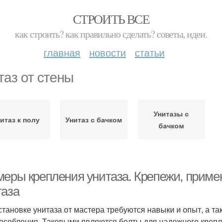
СТРОИТЬ ВСЕ
как строить? как правильно сделать? советы, идеи.
главная
новости
статьи
таз от стены
Унитазы с
итаз к полу
Унитаз с бачком
бачком
меры крепления унитаза. Крепежи, приме
таза
становке унитаза от мастера требуются навыки и опыт, а т
особления. Таковыми являются болты для надежного крепле