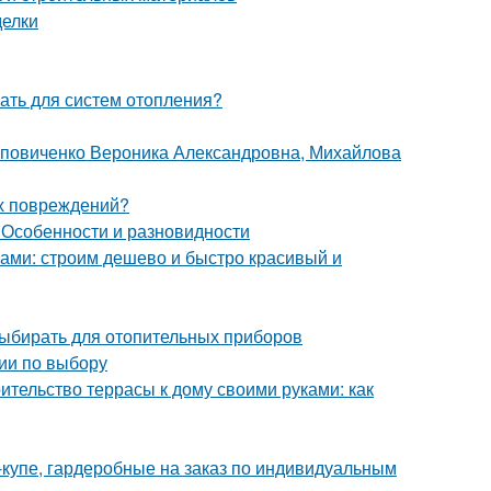
делки
ать для систем отопления?
оповиченко Вероника Александровна, Михайлова
их повреждений?
 Особенности и разновидности
ками: строим дешево и быстро красивый и
выбирать для отопительных приборов
ии по выбору
ительство террасы к дому своими руками: как
-купе, гардеробные на заказ по индивидуальным