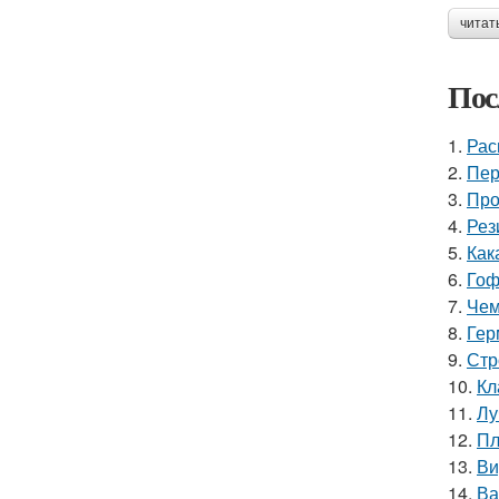
читат
Пос
1.
Рас
2.
Пер
3.
Про
4.
Рез
5.
Как
6.
Гоф
7.
Чем
8.
Гер
9.
Стр
10.
Кл
11.
Лу
12.
Пл
13.
Ви
14.
Ва