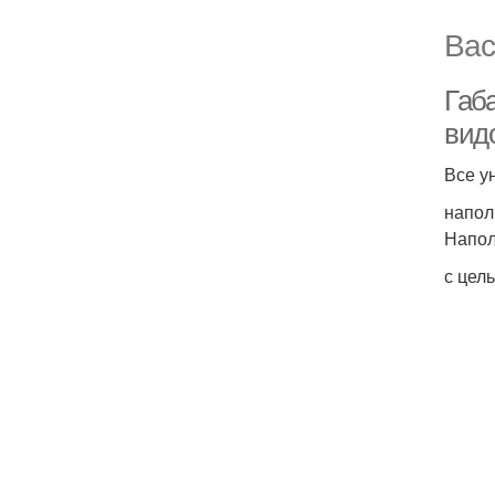
Вас
Габ
вид
Все у
напол
Напол
с цел