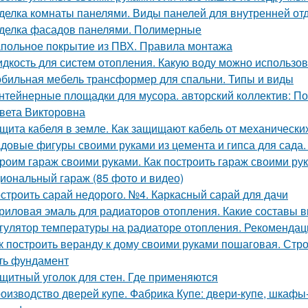
делка комнаты панелями. Виды панелей для внутренней от
делка фасадов панелями. Полимерные
польное покрытие из ПВХ. Правила монтажа
дкость для систем отопления. Какую воду можно использов
бильная мебель трансформер для спальни. Типы и виды
нтейнерные площадки для мусора. авторский коллектив: П
вета Викторовна
щита кабеля в земле. Как защищают кабель от механическ
довые фигуры своими руками из цемента и гипса для сада.
роим гараж своими руками. Как построить гараж своими ру
иональный гараж (85 фото и видео)
строить сарай недорого. №4. Каркасный сарай для дачи
риловая эмаль для радиаторов отопления. Какие составы 
гулятор температуры на радиаторе отопления. Рекомендац
к построить веранду к дому своими руками пошаговая. Стро
ть фундамент
щитный уголок для стен. Где применяются
оизводство дверей купе. Фабрика Купе: двери-купе, шкафы