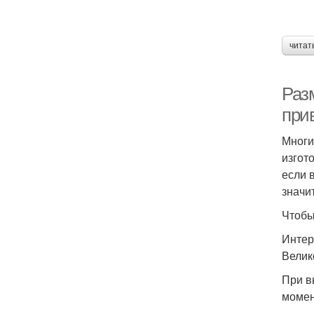
читат
Раз
при
Многи
изгот
если 
значи
Чтобы
Интер
Велик
При в
момен