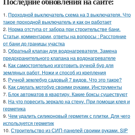
Последние обновления на сайте:
1.
Проходной выключатель схема на 3 выключателя. Что
такое проходной выключатель и как он работает
2.
Норма отступа от забора при строительстве бани.
Статьи, комментарии, ответы на вопросы : Расстояние
от бани до границы участка
3.
Обратный клапан для водонагревателя. Замена
предохранительного клапана на водонагревателе
4.
Как самостоятельно изготовить ручной бур для
земляных работ. Ножи и способ из крепления
5.
Ручной землебур садовый 7 видов. Что это такое?
6.
Как сделать мотобур своими руками. Инструменты
7.
Блок автоматов в квартиру. Какие боксы существуют
8.
На что повесить зеркало на стену. При помощи клея и
герметика
9.
Чем удалить силиконовый герметик с плитки. Для чего
используется герметик
10.
Строительство из СИП-панелей своими руками. SIP