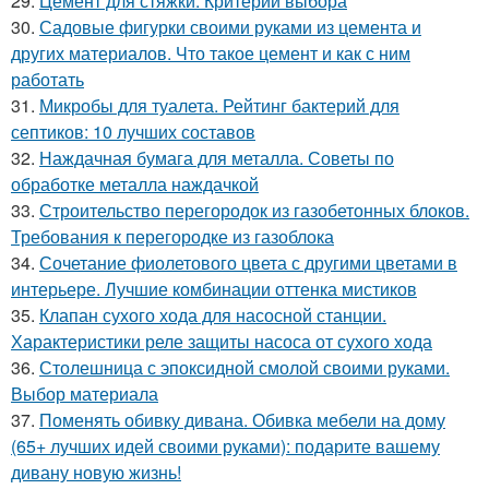
29.
Цемент для стяжки. Критерии выбора
30.
Садовые фигурки своими руками из цемента и
других материалов. Что такое цемент и как с ним
работать
31.
Микробы для туалета. Рейтинг бактерий для
септиков: 10 лучших составов
32.
Наждачная бумага для металла. Советы по
обработке металла наждачкой
33.
Строительство перегородок из газобетонных блоков.
Требования к перегородке из газоблока
34.
Сочетание фиолетового цвета с другими цветами в
интерьере. Лучшие комбинации оттенка мистиков
35.
Клапан сухого хода для насосной станции.
Характеристики реле защиты насоса от сухого хода
36.
Столешница с эпоксидной смолой своими руками.
Выбор материала
37.
Поменять обивку дивана. Обивка мебели на дому
(65+ лучших идей своими руками): подарите вашему
дивану новую жизнь!