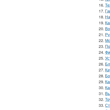
16.
Те
17.
Га
18.
На
19.
Ка
20.
Во
21.
Ру
22.
Мо
23.
По
24.
Фи
25.
Ус
26.
Бл
27.
Ка
28.
Бо
29.
Ка
30.
Ка
31.
Вы
32.
Тр
33.
Ст