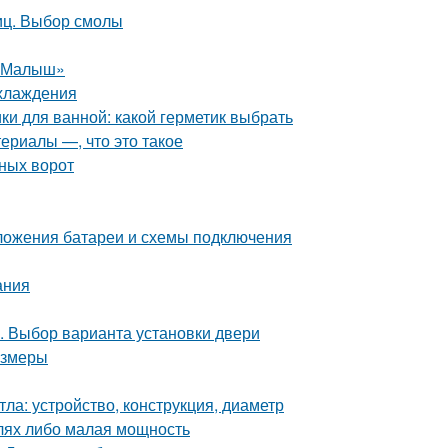
иц. Выбор смолы
 «Малыш»
охлаждения
ки для ванной: какой герметик выбрать
ериалы —, что это такое
ных ворот
ложения батареи и схемы подключения
ания
. Выбор варианта установки двери
азмеры
ла: устройство, конструкция, диаметр
алях либо малая мощность