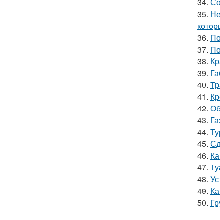
34.
Со
35.
Не
котор
36.
По
37.
По
38.
Кр
39.
Га
40.
Тр
41.
Кр
42.
Об
43.
Га
44.
Ту
45.
Сд
46.
Ка
47.
Ту
48.
Ус
49.
Ка
50.
Гр