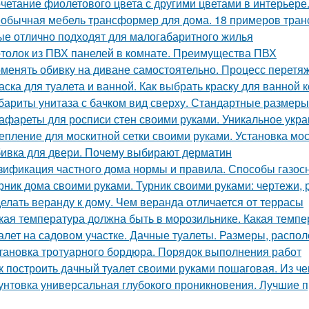
четание фиолетового цвета с другими цветами в интерьере
обычная мебель трансформер для дома. 18 примеров тран
ые отлично подходят для малогабаритного жилья
толок из ПВХ панелей в комнате. Преимущества ПВХ
менять обивку на диване самостоятельно. Процесс перетяж
аска для туалета и ванной. Как выбрать краску для ванной
бариты унитаза с бачком вид сверху. Стандартные размеры
афареты для росписи стен своими руками. Уникальное ук
епление для москитной сетки своими руками. Установка мо
ивка для двери. Почему выбирают дерматин
зификация частного дома нормы и правила. Способы газос
рник дома своими руками. Турник своими руками: чертежи,
елать веранду к дому. Чем веранда отличается от террасы
кая температура должна быть в морозильнике. Какая темп
алет на садовом участке. Дачные туалеты. Размеры, распо
тановка тротуарного бордюра. Порядок выполнения работ
к построить дачный туалет своими руками пошаговая. Из чег
унтовка универсальная глубокого проникновения. Лучшие п