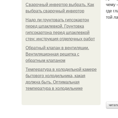
чему 
Сварочный инвертор выбрать. Как
где г
выбрать сварочный инвертор
той л
Надо ли грунтовать гипсокартон
перед шпаклевкой. Грунтовка
гипсокартона перед шпаклевкой
стен: инструкция отделочных работ
Обратный клапан в вентиляции.
Вентиляционная решетка с
обратным клапаном
Температура в холодильной камере
бытового холодильника, какая
должна быть. Оптимальная
температура в холодильнике
читат