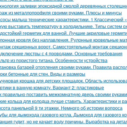
хнология заливки эпоксидной смолой деревянных столешн
раж из металлопрофиля своими руками. Плюсы и минусы
сосы малыш технические характеристики. 1 Классический
кую выставить температуру в холодильнике. Типы систем 
достойкий герметик для ванной. Лучшие акриловые гермети
лонная кровля без наплавления. Рулонные кровельные мат
нтаж секционных ворот. Самостоятельный монтаж секцион
дключение люстры с 4 проводами. Основные требования
льтр из пористого титана. Особенности устройства
тановка батарей отопления своими руками. Правила распо
оки бетонные для стен. Виды и размеры
учуковая крошка для детских площадок. Область использов
ртики в ванную комнату. Вариант 2: пластиковые
к правильно поставить межкомнатную дверь своими руками
кие кольца для колодца лучше ставить. Характеристики и р
сота панельной 9 ти этажки. Немного об истории вопроса
убы для дымохода газового котла. Дымоход для газового кот
анция гудит, но не качает воду причины. Выработка на дет