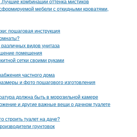
. Лучшие комбинации оттенка мистиков
сформируемой мебели с откидными кроватями,
ки: пошаговая инструкция
 комнаты?
 различных видов унитаза
рашение помещения
скитной сетки своими руками
набжения частного дома
 размеры и фото пошагового изготовления
ература должна быть в морозильной камере
ложение и другие важные вещи о дачном туалете
о строить туалет на даче?
роизводители грунтовок