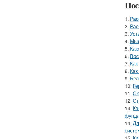
Пос
1.
Рас
2.
Рас
3.
Уст
4.
Мыл
5.
Как
6.
Вос
7.
Как
8.
Как
9.
Бел
10.
Ге
11.
Ск
12.
Ст
13.
Ка
фунд
14.
Дл
систе
15.
Ки