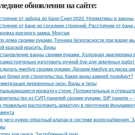
ледние обновления на сайте:
стояние от забора до бани Снип 2022. Нормативы и законы
стояние от бани до соседних строений. Расстояние от бани
ановка врезного замка. Монтаж
о дома своими руками. Техника безопасности при варке м
ой краской красить. Виды
становление ванны своими руками. Холодная эмалировка 
 самостоятельно изготовить ручной бур для земляных работ
 сделать ямобур своими руками. Делаем ямобур из диска ц
ые блоки для строительства. Какие виды камней подойдут?
рметизация деревянных окон. Виды и типы
ладывающиеся кровати к стене. Положительные и отрицат
роительство из СИП-панелей своими руками. SIP панели –, ч
к правильно расположить арматуру в ленточном фундамент
амента
я чего нужен обратный клапан в системе водоснабжения. 
мы
рпич для очага. Заглубленный очаг