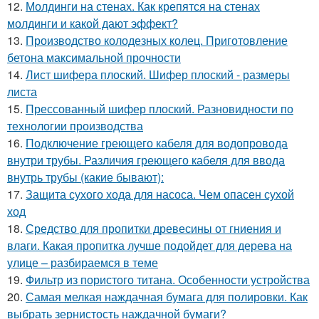
12.
Молдинги на стенах. Как крепятся на стенах
молдинги и какой дают эффект?
13.
Производство колодезных колец. Приготовление
бетона максимальной прочности
14.
Лист шифера плоский. Шифер плоский - размеры
листа
15.
Прессованный шифер плоский. Разновидности по
технологии производства
16.
Подключение греющего кабеля для водопровода
внутри трубы. Различия греющего кабеля для ввода
внутрь трубы (какие бывают):
17.
Защита сухого хода для насоса. Чем опасен сухой
ход
18.
Средство для пропитки древесины от гниения и
влаги. Какая пропитка лучше подойдет для дерева на
улице – разбираемся в теме
19.
Фильтр из пористого титана. Особенности устройства
20.
Самая мелкая наждачная бумага для полировки. Как
выбрать зернистость наждачной бумаги?