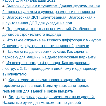
насосы для канализации 2022
4.
Бытовки с душем и туалетом. Дачная двухкомнатная
бытовка с туалетом и душем: размеры и планировка
5.
Влагостойкая ДСП шпунтованная. Влагостойкая и
шпунтованная ДСП для укладки на пол
6.
Подрядчики строительных компаний. Особенности
договора строительного подряда
7.
Что такое открытие вытяжного диффузора с минусом.
Отличие диффузора от вентиляционной решетки
8.
Парковка на даче своими руками. Как сделать
парковку для машины на даче: возможные варианты
9.
Из люстры выходят 4 провода. Как подключить
люстру: с 2, 3, 4 проводами к двойному и одинарному
выключателю
10.
Характеристика силиконового водостойкого
герметика для ванной. Виды лучших санитарных
герметиков для ванной и какие выбрать
11.
Виды дверных ручек для межкомнатных дверей.
Нажимные ручки для межкомнатных дверей