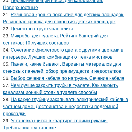
30.
Перекачивающий насос для канализации.
Поверхностные
31.
Резиновая крошка покрытие для детских площадок.
Резиновая крошка для покрытия детских площадок
32.
Цементно-стружечная плита
33.
Микробы для туалета. Рейтинг бактерий для
септиков: 10 лучших составов
34.
Сочетание фиолетового цвета с другими цветами в
интерьере. Лучшие комбинации оттенка мистиков
35.
Панели, какие бывают. Варианты материалов для
стеновых панелей: обзор преимуществ и недостатков
36.
Выбор сечения кабеля по нагрузке. Сечение кабеля
37.
Чем лучше закрыть трубы в туалете. Как закрыть
канализационный стояк в туалете способы
38.
На какую глубину закапывать электрический кабель в
частном доме. Достоинства и недостатки подземной
прокладки
39.
Установка щитка в квартире своими руками.
Требования к установке