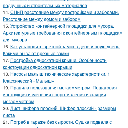
подручных и строительных материалов
14.
СНиП расстояние между постройками и заборами.
Расстояние между домом и забором
15.
Устройство контейнерной площадки для мусора.
Архитектурные требования к контейнерным площадкам
для мусора
16.
Как установить врезной замок в деревянную дверь.
Какими бывают врезные замки
17.
Постройка односкатной крыши. Особенности
конструкции односкатной крыши
18.
Насосы малыш технические характеристики. 1
Классический «Малыш»
19.
Правила пользования мегаомметром. Пошаговая
инструкция измерения сопротивления изоляции
мегаомметром
20.
Лист шифера плоский. Шифер плоский - размеры
листа
21.
Погреб в гараже без сырости. Сушка подвала с