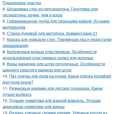
Планировка участка
4.
Шпаклевка стен из гипсокартона. Грунтовка для
гисокартона: зачем, чем и когда
5.
Гофрированная труба для прокладки кабеля. Из каких
материалов
6.
Станок буровой для мотобура. Комментарии 21
7.
Краска для покраски стен. Преимущества и недостатки
окрашивания
8.
Колодезные кольца пластиковые. Особенности
использования пластиковых колец для колодца
9.
Виды карнизов для штор потолочные. Особенности
шинного скрытого карниза для штор
10.
Пвх плитка для пола на кухню. Какая плитка подойдет
для пола кухни?
11.
Резиновые коврики для детских площадок. Какую
лучше выбрать
12.
Лучшие герметики для ванной комнаты. Лучшие
акриловые герметики для ванны
13.
Вазоны уличные своими руками. Уличные кашпо из