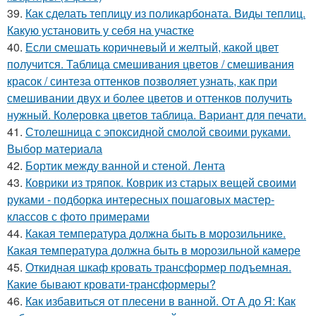
39.
Как сделать теплицу из поликарбоната. Виды теплиц.
Какую установить у себя на участке
40.
Если смешать коричневый и желтый, какой цвет
получится. Таблица смешивания цветов / смешивания
красок / синтеза оттенков позволяет узнать, как при
смешивании двух и более цветов и оттенков получить
нужный. Колеровка цветов таблица. Вариант для печати.
41.
Столешница с эпоксидной смолой своими руками.
Выбор материала
42.
Бортик между ванной и стеной. Лента
43.
Коврики из тряпок. Коврик из старых вещей своими
руками - подборка интересных пошаговых мастер-
классов с фото примерами
44.
Какая температура должна быть в морозильнике.
Какая температура должна быть в морозильной камере
45.
Откидная шкаф кровать трансформер подъемная.
Какие бывают кровати-трансформеры?
46.
Как избавиться от плесени в ванной. От А до Я: Как