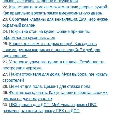
помощью свечей, жаровни и осушителя
22.
Как вставить замок в межкомнатную дверь с ручкой.
Как правильно врезать замок вмежкомнатную дверь
23.
Обратные клапаны для вентиляции. Для чего нужен
обратный клапан
24.
Покрытие стен на кухне. Общие принципы
оформления кухонных стен
25.
Коврик крючком из старых вещей. Как сделать
своими руками коврик из старых вещей: 7 идей для
вдохновения
26.
Установка уличного туалета на даче. Особенности
построения чертежа
27.
Найти строителя для дома. Муки выбора: где искать
строителей
28.
Цемент для пола. Цемент для стяжки пола
29.
Фонтан, как сделать. Как установить фонтан своими
руками на дачном участке
30.
ПВХ кромка для ДСП. Мебельная кромка ПВХ:
размеры, как клеить кромку ПВХ на ДСП