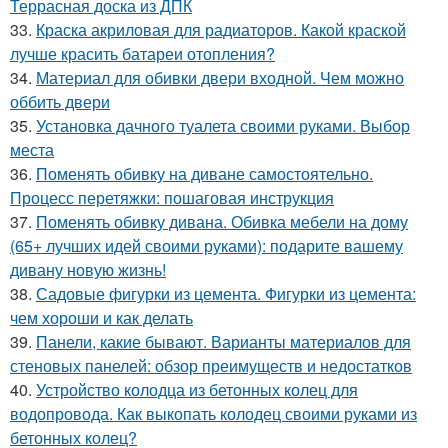
Террасная доска из ДПК
33.
Краска акриловая для радиаторов. Какой краской
лучше красить батареи отопления?
34.
Материал для обивки двери входной. Чем можно
оббить двери
35.
Установка дачного туалета своими руками. Выбор
места
36.
Поменять обивку на диване самостоятельно.
Процесс перетяжки: пошаговая инструкция
37.
Поменять обивку дивана. Обивка мебели на дому
(65+ лучших идей своими руками): подарите вашему
дивану новую жизнь!
38.
Садовые фигурки из цемента. Фигурки из цемента:
чем хороши и как делать
39.
Панели, какие бывают. Варианты материалов для
стеновых панелей: обзор преимуществ и недостатков
40.
Устройство колодца из бетонных колец для
водопровода. Как выкопать колодец своими руками из
бетонных колец?