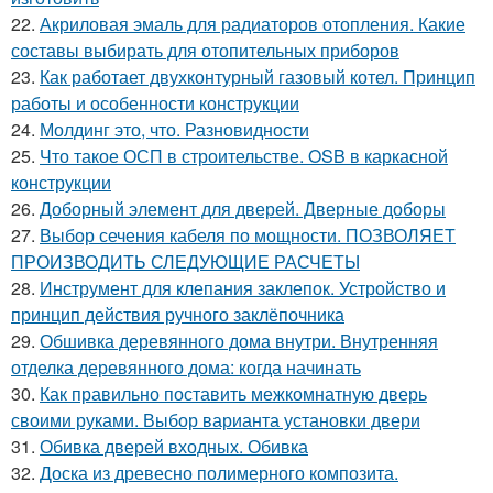
22.
Акриловая эмаль для радиаторов отопления. Какие
составы выбирать для отопительных приборов
23.
Как работает двухконтурный газовый котел. Принцип
работы и особенности конструкции
24.
Молдинг это, что. Разновидности
25.
Что такое ОСП в строительстве. OSB в каркасной
конструкции
26.
Доборный элемент для дверей. Дверные доборы
27.
Выбор сечения кабеля по мощности. ПОЗВОЛЯЕТ
ПРОИЗВОДИТЬ СЛЕДУЮЩИЕ РАСЧЕТЫ
28.
Инструмент для клепания заклепок. Устройство и
принцип действия ручного заклёпочника
29.
Обшивка деревянного дома внутри. Внутренняя
отделка деревянного дома: когда начинать
30.
Как правильно поставить межкомнатную дверь
своими руками. Выбор варианта установки двери
31.
Обивка дверей входных. Обивка
32.
Доска из древесно полимерного композита.