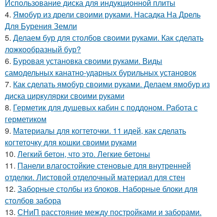
Использование диска для индукционной плиты
4.
Ямобур из дрели своими руками. Насадка На Дрель
Для Бурения Земли
5.
Делаем бур для столбов своими руками. Как сделать
ложкообразный бур?
6.
Буровая установка своими руками. Виды
самодельных канатно-ударных бурильных установок
7.
Как сделать ямобур своими руками. Делаем ямобур из
диска циркулярки своими руками
8.
Герметик для душевых кабин с поддоном. Работа с
герметиком
9.
Материалы для когтеточки. 11 идей, как сделать
когтеточку для кошки своими руками
10.
Легкий бетон, что это. Легкие бетоны
11.
Панели влагостойкие стеновые для внутренней
отделки. Листовой отделочный материал для стен
12.
Заборные столбы из блоков. Наборные блоки для
столбов забора
13.
СНиП расстояние между постройками и заборами.