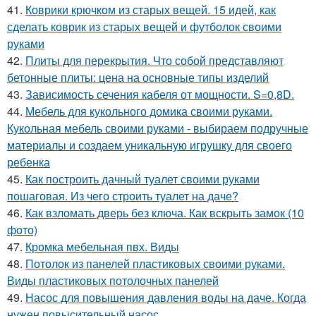
41.
Коврики крючком из старых вещей. 15 идей, как
сделать коврик из старых вещей и футболок своими
руками
42.
Плиты для перекрытия. Что собой представляют
бетонные плиты: цена на основные типы изделий
43.
Зависимость сечения кабеля от мощности. S=0,8D.
44.
Мебель для кукольного домика своими руками.
Кукольная мебель своими руками - выбираем подручные
материалы и создаем уникальную игрушку для своего
ребенка
45.
Как построить дачный туалет своими руками
пошаговая. Из чего строить туалет на даче?
46.
Как взломать дверь без ключа. Как вскрыть замок (10
фото)
47.
Кромка мебельная пвх. Виды
48.
Потолок из панелей пластиковых своими руками.
Виды пластиковых потолочных панелей
49.
Насос для повышения давления воды на даче. Когда
нужен повысительный насос