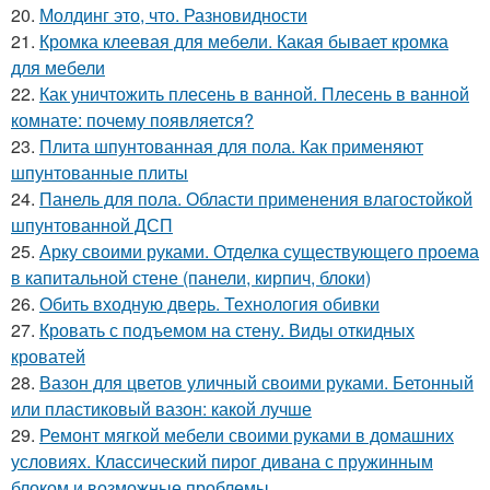
20.
Молдинг это, что. Разновидности
21.
Кромка клеевая для мебели. Какая бывает кромка
для мебели
22.
Как уничтожить плесень в ванной. Плесень в ванной
комнате: почему появляется?
23.
Плита шпунтованная для пола. Как применяют
шпунтованные плиты
24.
Панель для пола. Области применения влагостойкой
шпунтованной ДСП
25.
Арку своими руками. Отделка существующего проема
в капитальной стене (панели, кирпич, блоки)
26.
Обить входную дверь. Технология обивки
27.
Кровать с подъемом на стену. Виды откидных
кроватей
28.
Вазон для цветов уличный своими руками. Бетонный
или пластиковый вазон: какой лучше
29.
Ремонт мягкой мебели своими руками в домашних
условиях. Классический пирог дивана с пружинным
блоком и возможные проблемы