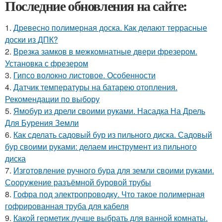
Последние обновления на сайте:
1.
Древесно полимерная доска. Как делают террасные
доски из ДПК?
2.
Врезка замков в межкомнатные двери фрезером.
Установка с фрезером
3.
Гипсо волокно листовое. Особенности
4.
Датчик температуры на батарею отопления.
Рекомендации по выбору
5.
Ямобур из дрели своими руками. Насадка На Дрель
Для Бурения Земли
6.
Как сделать садовый бур из пильного диска. Садовый
бур своими руками: делаем инструмент из пильного
диска
7.
Изготовление ручного бура для земли своими руками.
Сооружение разъёмной буровой трубы
8.
Гофра под электропроводку. Что такое полимерная
гофрированная труба для кабеля
9.
Какой герметик лучше выбрать для ванной комнаты.