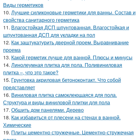
Виды герметиков
10.
Лучшие силиконовые герметики для ванны. Состав и
свойства санитарного герметика
11.
Влагостойкая ДСП шпунтованная. Влагостойкая и
шпунтованная ДСП для укладки на пол
12.
Как заштукатурить дверной проем. Выравнивание
проема
13.
Какой герметик лучше для ванной. Плюсы и минусы
14.
Линолеумная плитка для пола. Поливиниловая
плитка –, что это такое?
15.
Грунтовка акриловая бетоноконтакт. Что собой
представляет
16.
Виниловая плитка самоклеющаяся для пола.
Структура и виды виниловой плитки для пола
17.
Обшить дом панелями. Дерево
18.
Как избавиться от плесени на стенах в ванной.
Химические
19.
Плиты цементно стружечные. Цементно-стружечная
плита