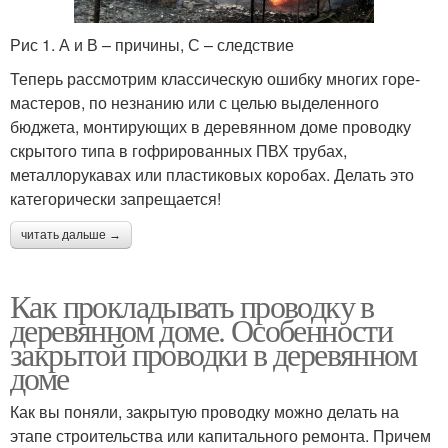
Рис 1. А и В – причины, С – следствие
Электропроводки под
Комбинированная
Теперь рассмотрим классическую ошибку многих горе-
гипсокартон
электропроводка
мастеров, по незнанию или с целью выделенного
бюджета, монтирующих в деревянном доме проводку
скрытого типа в гофрированных ПВХ трубах,
Электропроводки в
Электропроводка в
металлорукавах или пластиковых коробах. Делать это
частном доме
квартире
категорически запрещается!
читать дальше →
Электропроводки в
Как прокладывать проводку в
квартире
деревянном доме. Особенности
закрытой проводки в деревянном
доме
Как вы поняли, закрытую проводку можно делать на
этапе строительства или капитального ремонта. Причем