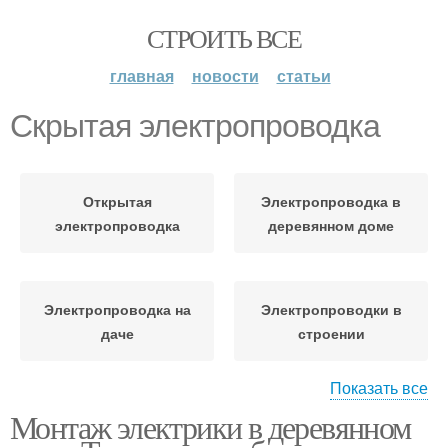
СТРОИТЬ ВСЕ
главная
новости
статьи
Скрытая электропроводка
Открытая
Электропроводка в
электропроводка
деревянном доме
Электропроводка на
Электропроводки в
даче
строении
Показать все
Монтаж электрики в деревянном
Электропроводки в
Прокладки открытая
деревянном доме
электропроводка