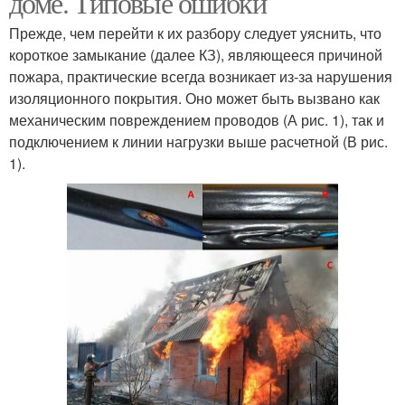
доме. Типовые ошибки
Прежде, чем перейти к их разбору следует уяснить, что
короткое замыкание (далее КЗ), являющееся причиной
Монтаж открытая
Требования к
пожара, практические всегда возникает из-за нарушения
электропроводка
электропроводке
изоляционного покрытия. Оно может быть вызвано как
механическим повреждением проводов (А рис. 1), так и
подключением к линии нагрузки выше расчетной (В рис.
1).
Электропроводки на
Скрытый монтаж
даче
Электропроводки в
Скрытая проводка
деревянных строениях
Электропроводки в
Декоративная
садовом домике
электропроводка