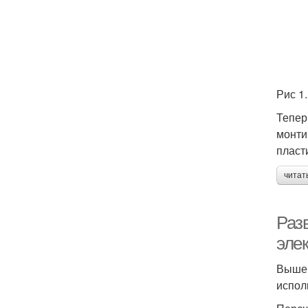
Рис 1
Тепер
монти
пласт
читат
Раз
эле
Выше 
испол