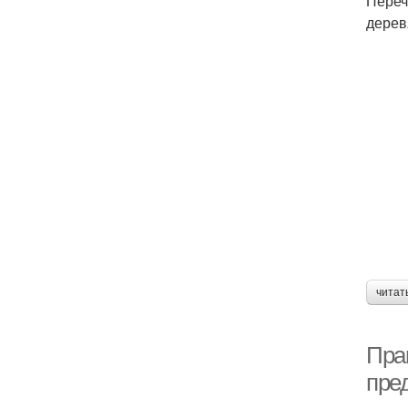
Переч
дерев
читат
Пра
пре