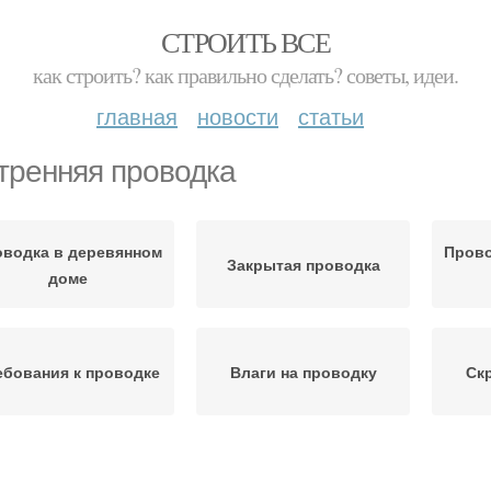
СТРОИТЬ ВСЕ
как строить? как правильно сделать? советы, идеи.
главная
новости
статьи
тренняя проводка
водка в деревянном
Прово
Закрытая проводка
доме
ебования к проводке
Влаги на проводку
Ск
ткрытая проводка
Проводки по дереву
Кра