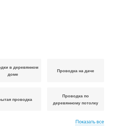
дки в деревянном
Проводка на даче
доме
Проводка по
рытая проводка
деревянному потолку
Показать все
сивая проводка
Ретро проводки