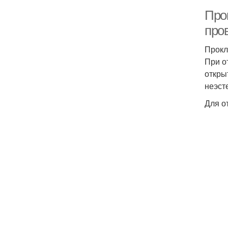
Про
про
Прокл
При о
откры
неэст
Для о