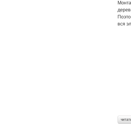
Монта
дерев
Поэто
вся э
читат