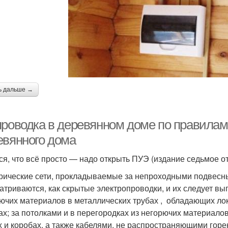
ь дальше →
проводка в деревянном доме по правилам.
евянного дома
я, что всё просто — надо открыть ПУЭ (издание седьмое от 0
рические сети, прокладываемые за непроходными подвесны
атриваются, как скрытые электропроводки, и их следует вы
рючих материалов в металлических трубах , обладающих ло
ах; за потолками и в перегородках из негорючих материал
х и коробах, а также кабелями, не распространяющими гор