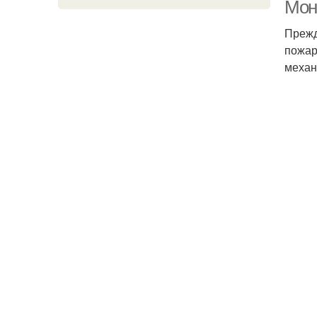
Мон
Прежд
пожар
Ма
механ