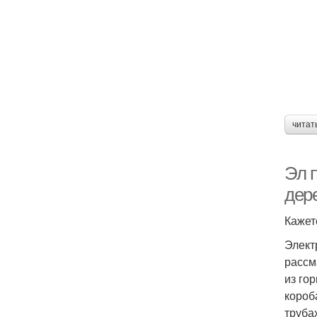
читат
Эл 
дер
Кажетс
Элект
рассм
из го
короб
труба